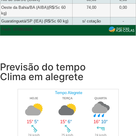
Oeste da Bahia/BA (AIBA)(R$/Sc 60
74,00
0,00
kg)
Guaratinguetá/SP (IEA) (R$/Sc 60 kg)
s/ cotação
-
Fech. 07/08/2026
Previsão do tempo
Clima em alegrete