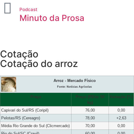
Podcast
Minuto da Prosa
Cotação
Cotação do arroz
Arroz - Mercado Físico
Fonte: Notícias Agrícolas
Praça
Preço (R$/sc 50
Variação (%)
kg)
Capivari do Sul/RS (Coripil)
76,00
0,00
Pelotas/RS (Cereagro)
78,00
+2,63
Média Rio Grande do Sul (Clicmercado)
70,00
0,00
Rio do Sul/SC (Cravil)
60,00
0,00