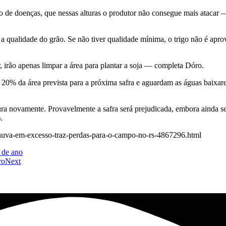
o de doenças, que nessas alturas o produtor não consegue mais atacar 
 a qualidade do grão. Se não tiver qualidade mínima, o trigo não é ap
, irão apenas limpar a área para plantar a soja — completa Dóro.
0% da área prevista para a próxima safra e aguardam as águas baixarem 
ra novamente. Provavelmente a safra será prejudicada, embora ainda se
.
0/chuva-em-excesso-traz-perdas-para-o-campo-no-rs-4867296.html
l de ano
ro
Next