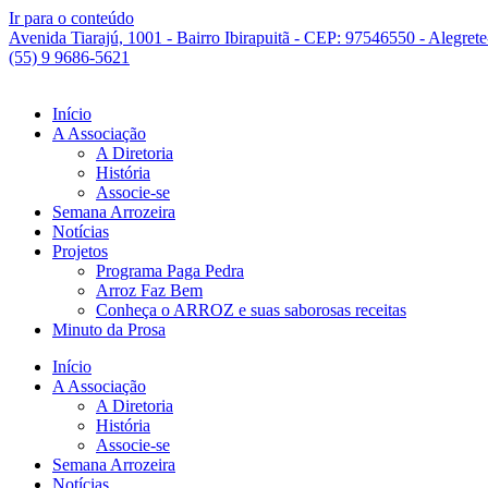
Ir para o conteúdo
Avenida Tiarajú, 1001 - Bairro Ibirapuitã - CEP: 97546550 - Alegret
(55) 9 9686-5621
Início
A Associação
A Diretoria
História
Associe-se
Semana Arrozeira
Notícias
Projetos
Programa Paga Pedra
Arroz Faz Bem
Conheça o ARROZ e suas saborosas receitas
Minuto da Prosa
Início
A Associação
A Diretoria
História
Associe-se
Semana Arrozeira
Notícias