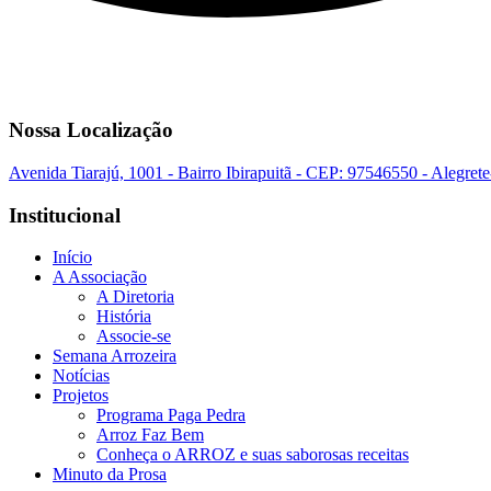
Nossa Localização
Avenida Tiarajú, 1001 - Bairro Ibirapuitã - CEP: 97546550 - Alegret
Institucional
Início
A Associação
A Diretoria
História
Associe-se
Semana Arrozeira
Notícias
Projetos
Programa Paga Pedra
Arroz Faz Bem
Conheça o ARROZ e suas saborosas receitas
Minuto da Prosa