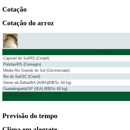
Cotação
Cotação do arroz
Praça
Capivari do Sul/RS (Coripil)
Pelotas/RS (Cereagro)
Média Rio Grande do Sul (Clicmercado)
Rio do Sul/SC (Cravil)
Oeste da Bahia/BA (AIBA)(R$/Sc 60 kg)
Guaratinguetá/SP (IEA) (R$/Sc 60 kg)
Fech. 07/08/2026
Previsão do tempo
Clima em alegrete