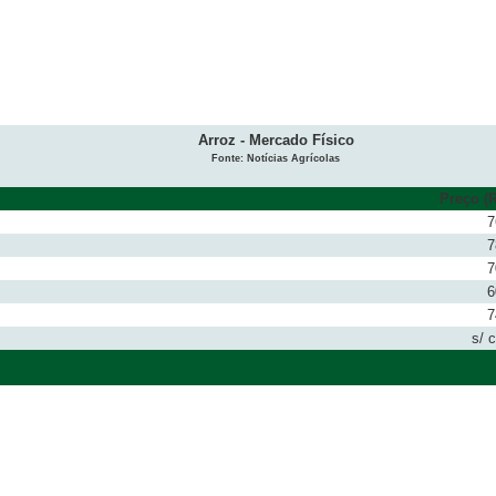
Arroz - Mercado Físico
Fonte: Notícias Agrícolas
Preço (R
7
7
7
6
7
s/ 