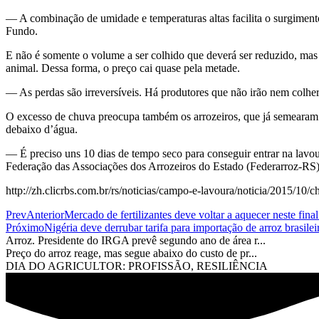
— A combinação de umidade e temperaturas altas facilita o surgiment
Fundo.
E não é somente o volume a ser colhido que deverá ser reduzido, mas
animal. Dessa forma, o preço cai quase pela metade.
— As perdas são irreversíveis. Há produtores que não irão nem colher
O excesso de chuva preocupa também os arrozeiros, que já semearam 2
debaixo d’água.
— É preciso uns 10 dias de tempo seco para conseguir entrar na lavou
Federação das Associações dos Arrozeiros do Estado (Federarroz-RS)
http://zh.clicrbs.com.br/rs/noticias/campo-e-lavoura/noticia/2015/1
Prev
Anterior
Mercado de fertilizantes deve voltar a aquecer neste fina
Próximo
Nigéria deve derrubar tarifa para importação de arroz brasilei
Arroz. Presidente do IRGA prevê segundo ano de área r...
Preço do arroz reage, mas segue abaixo do custo de pr...
DIA DO AGRICULTOR: PROFISSÃO, RESILIÊNCIA