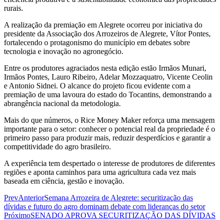
rurais.
A realização da premiação em Alegrete ocorreu por iniciativa do
presidente da Associação dos Arrozeiros de Alegrete, Vítor Pontes,
fortalecendo o protagonismo do município em debates sobre
tecnologia e inovação no agronegócio.
Entre os produtores agraciados nesta edição estão Irmãos Munari,
Irmãos Pontes, Lauro Ribeiro, Adelar Mozzaquatro, Vicente Ceolin
e Antonio Sidnei. O alcance do projeto ficou evidente com a
premiação de uma lavoura do estado do Tocantins, demonstrando a
abrangência nacional da metodologia.
Mais do que números, o Rice Money Maker reforça uma mensagem
importante para o setor: conhecer o potencial real da propriedade é o
primeiro passo para produzir mais, reduzir desperdícios e garantir a
competitividade do agro brasileiro.
A experiência tem despertado o interesse de produtores de diferentes
regiões e aponta caminhos para uma agricultura cada vez mais
baseada em ciência, gestão e inovação.
Prev
Anterior
Semana Arrozeira de Alegrete: securitização das
dívidas e futuro do agro dominam debate com lideranças do setor
Próximo
SENADO APROVA SECURITIZAÇÃO DAS DÍVIDAS