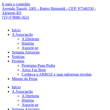
Ir para o conteúdo
Avenida Tiarajú, 1001 - Bairro Ibirapuitã - CEP: 97546550 -
Alegrete-RS
(55) 9 9686-5621
Início
A Associação
A Diretoria
História
Associe-se
Semana Arrozeira
Notícias
Projetos
Programa Paga Pedra
Arroz Faz Bem
Conheça o ARROZ e suas saborosas receitas
Minuto da Prosa
Início
A Associação
A Diretoria
História
Associe-se
Semana Arrozeira