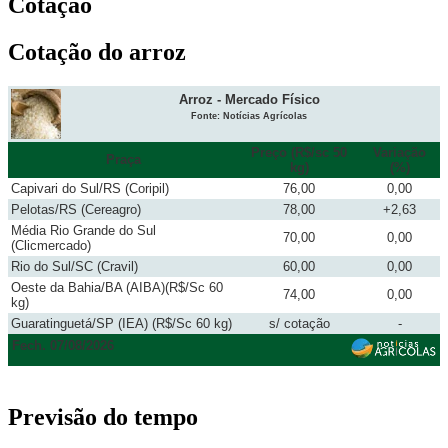
Cotação
Cotação do arroz
Arroz - Mercado Físico
Fonte: Notícias Agrícolas
Preço (R$/sc 50
Variação
Praça
kg)
(%)
Capivari do Sul/RS (Coripil)
76,00
0,00
Pelotas/RS (Cereagro)
78,00
+2,63
Média Rio Grande do Sul
70,00
0,00
(Clicmercado)
Rio do Sul/SC (Cravil)
60,00
0,00
Oeste da Bahia/BA (AIBA)(R$/Sc 60
74,00
0,00
kg)
Guaratinguetá/SP (IEA) (R$/Sc 60 kg)
s/ cotação
-
Fech. 07/08/2026
Previsão do tempo