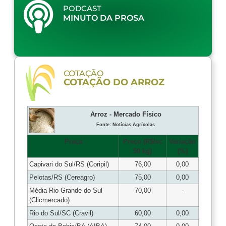
PODCAST
MINUTO DA PROSA
COTAÇÃO
COTAÇÃO DO ARROZ
Arroz - Mercado Físico
Fonte: Notícias Agrícolas
Praça
Preço (R$/sc
Variação
50 kg)
(%)
Capivari do Sul/RS (Coripil)
76,00
0,00
Pelotas/RS (Cereagro)
75,00
0,00
Média Rio Grande do Sul
70,00
-
(Clicmercado)
Rio do Sul/SC (Cravil)
60,00
0,00