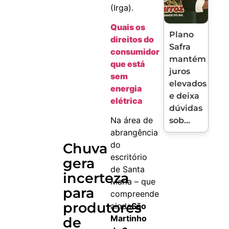
(Irga).
Quais os
Plano
direitos do
Safra
consumidor
mantém
que está
juros
sem
elevados
energia
e deixa
elétrica
dúvidas
Na área de
sob...
abrangência
do
Chuva
escritório
gera
de Santa
incerteza
Maria – que
para
compreende
produtores
ainda
São
Martinho
de