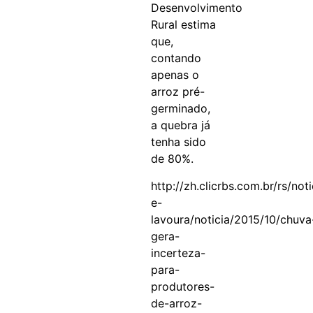
Desenvolvimento
Rural estima
que,
contando
apenas o
arroz pré-
germinado,
a quebra já
tenha sido
de 80%.
http://zh.clicrbs.com.br/rs/no
e-
lavoura/noticia/2015/10/chuva
gera-
incerteza-
para-
produtores-
de-arroz-