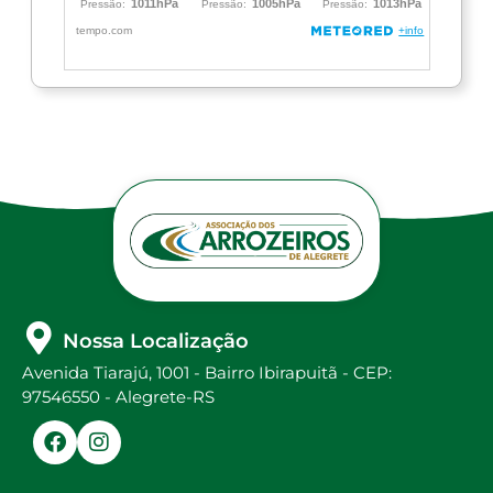
Nossa Localização
Avenida Tiarajú, 1001 - Bairro Ibirapuitã - CEP:
97546550 - Alegrete-RS