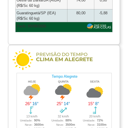
Oeste da Bahia/BA (AIBA)
74,00
0,00
(R$/Sc 60 kg)
Guaratinguetá/SP (IEA)
80,00
-5,88
(R$/Sc 60 kg)
Fech. 05/08/2026
PREVISÃO DO TEMPO
CLIMA EM ALEGRETE