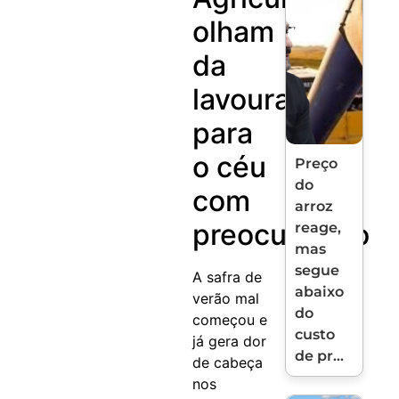
olham
da
lavoura
para
o céu
Preço
do
com
arroz
preocupação
reage,
mas
segue
A safra de
abaixo
verão mal
do
começou e
custo
já gera dor
de pr...
de cabeça
nos