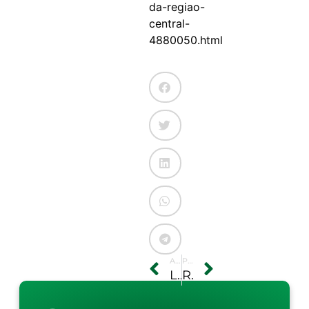
da-regiao-
central-
4880050.html
ANTERIOR
PRÓXIMO
Liberação de crédito agrícola está atrasada
RS: condições climáticas prejudicam produtores de grãos do Estado, diz Emater