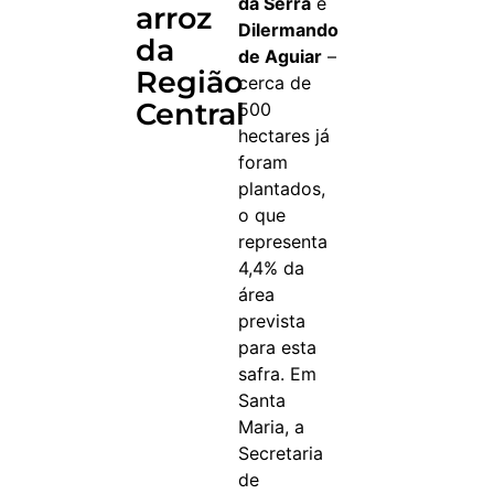
da Serra
e
arroz
Dilermando
da
de Aguiar
–
Região
cerca de
Central
500
hectares já
foram
plantados,
o que
representa
4,4% da
área
prevista
para esta
safra. Em
Santa
Maria, a
Secretaria
de