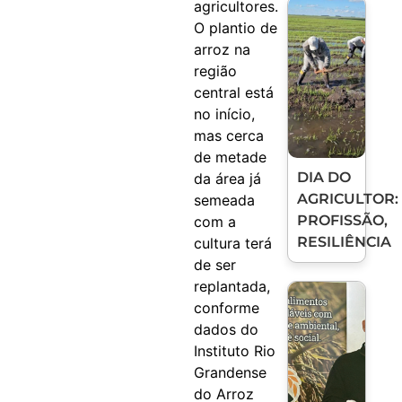
agricultores.
O plantio de
arroz na
região
central está
no início,
mas cerca
de metade
DIA DO
da área já
AGRICULTOR:
semeada
PROFISSÃO,
com a
RESILIÊNCIA
cultura terá
de ser
replantada,
conforme
dados do
Instituto Rio
Grandense
do Arroz