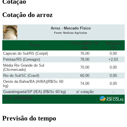
Cotação
Cotação do arroz
Arroz - Mercado Físico
Fonte: Notícias Agrícolas
Preço (R$/sc 50
Variação
Praça
kg)
(%)
Capivari do Sul/RS (Coripil)
76,00
0,00
Pelotas/RS (Cereagro)
78,00
+2,63
Média Rio Grande do Sul
70,00
0,00
(Clicmercado)
Rio do Sul/SC (Cravil)
60,00
0,00
Oeste da Bahia/BA (AIBA)(R$/Sc 60
74,00
0,00
kg)
Guaratinguetá/SP (IEA) (R$/Sc 60 kg)
s/ cotação
-
Fech. 07/08/2026
Previsão do tempo