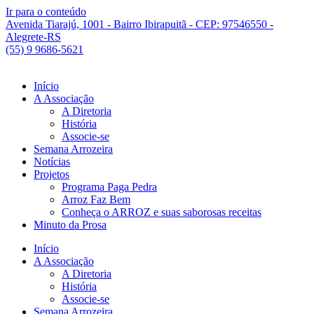
Ir para o conteúdo
Avenida Tiarajú, 1001 - Bairro Ibirapuitã - CEP: 97546550 -
Alegrete-RS
(55) 9 9686-5621
Início
A Associação
A Diretoria
História
Associe-se
Semana Arrozeira
Notícias
Projetos
Programa Paga Pedra
Arroz Faz Bem
Conheça o ARROZ e suas saborosas receitas
Minuto da Prosa
Início
A Associação
A Diretoria
História
Associe-se
Semana Arrozeira