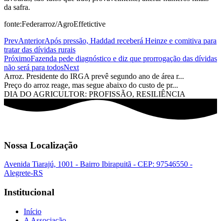
da safra.
fonte:Federarroz/AgroEffetictive
Prev
Anterior
Após pressão, Haddad receberá Heinze e comitiva para
tratar das dívidas rurais
Próximo
Fazenda pede diagnóstico e diz que prorrogação das dívidas
não será para todos
Next
Arroz. Presidente do IRGA prevê segundo ano de área r...
Preço do arroz reage, mas segue abaixo do custo de pr...
DIA DO AGRICULTOR: PROFISSÃO, RESILIÊNCIA
Nossa Localização
Avenida Tiarajú, 1001 - Bairro Ibirapuitã - CEP: 97546550 -
Alegrete-RS
Institucional
Início
A Associação