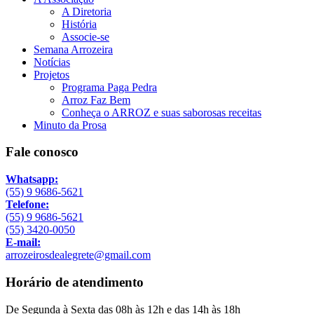
A Diretoria
História
Associe-se
Semana Arrozeira
Notícias
Projetos
Programa Paga Pedra
Arroz Faz Bem
Conheça o ARROZ e suas saborosas receitas
Minuto da Prosa
Fale conosco
Whatsapp:
(55) 9 9686-5621
Telefone:
(55) 9 9686-5621
(55) 3420-0050
E-mail:
arrozeirosdealegrete@gmail.com
Horário de atendimento
De Segunda à Sexta das 08h às 12h e das 14h às 18h