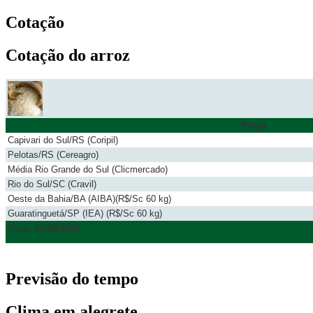
Cotação
Cotação do arroz
Praça
Capivari do Sul/RS (Coripil)
Pelotas/RS (Cereagro)
Média Rio Grande do Sul (Clicmercado)
Rio do Sul/SC (Cravil)
Oeste da Bahia/BA (AIBA)(R$/Sc 60 kg)
Guaratinguetá/SP (IEA) (R$/Sc 60 kg)
Fech. 07/08/2026
Previsão do tempo
Clima em alegrete