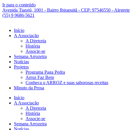
Ir para o conteúdo
Avenida Tiarajú, 1001 - Bairro Ibirapuitã - CEP: 97546550 - Alegret
(55) 9 9686-5621
Início
A Associação
A Diretoria
História
Associe-se
Semana Arrozeira
Notícias
Projetos
Programa Paga Pedra
Arroz Faz Bem
Conheça o ARROZ e suas saborosas receitas
Minuto da Prosa
Início
A Associação
A Diretoria
História
Associe-se
Semana Arrozeira
Notícias