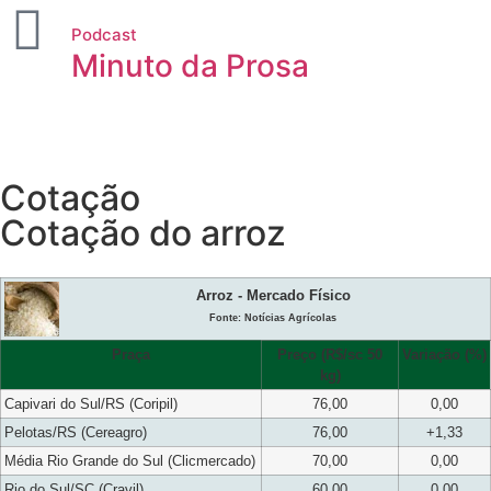
Podcast
Minuto da Prosa
Cotação
Cotação do arroz
Arroz - Mercado Físico
Fonte: Notícias Agrícolas
Praça
Preço (R$/sc 50
Variação (%)
kg)
Capivari do Sul/RS (Coripil)
76,00
0,00
Pelotas/RS (Cereagro)
76,00
+1,33
Média Rio Grande do Sul (Clicmercado)
70,00
0,00
Rio do Sul/SC (Cravil)
60,00
0,00