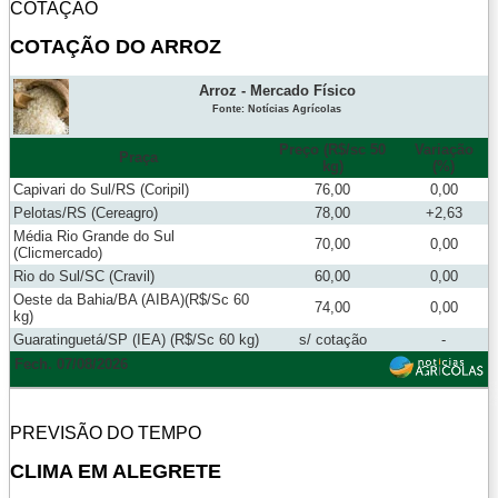
COTAÇÃO
COTAÇÃO DO ARROZ
Arroz - Mercado Físico
Fonte: Notícias Agrícolas
Preço (R$/sc 50
Variação
Praça
kg)
(%)
Capivari do Sul/RS (Coripil)
76,00
0,00
Pelotas/RS (Cereagro)
78,00
+2,63
Média Rio Grande do Sul
70,00
0,00
(Clicmercado)
Rio do Sul/SC (Cravil)
60,00
0,00
Oeste da Bahia/BA (AIBA)(R$/Sc 60
74,00
0,00
kg)
Guaratinguetá/SP (IEA) (R$/Sc 60 kg)
s/ cotação
-
Fech. 07/08/2026
PREVISÃO DO TEMPO
CLIMA EM ALEGRETE