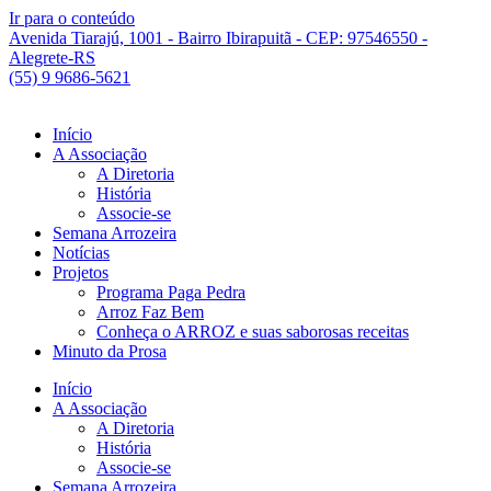
Ir para o conteúdo
Avenida Tiarajú, 1001 - Bairro Ibirapuitã - CEP: 97546550 -
Alegrete-RS
(55) 9 9686-5621
Início
A Associação
A Diretoria
História
Associe-se
Semana Arrozeira
Notícias
Projetos
Programa Paga Pedra
Arroz Faz Bem
Conheça o ARROZ e suas saborosas receitas
Minuto da Prosa
Início
A Associação
A Diretoria
História
Associe-se
Semana Arrozeira