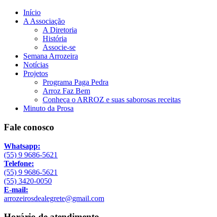
Início
A Associação
A Diretoria
História
Associe-se
Semana Arrozeira
Notícias
Projetos
Programa Paga Pedra
Arroz Faz Bem
Conheça o ARROZ e suas saborosas receitas
Minuto da Prosa
Fale conosco
Whatsapp:
(55) 9 9686-5621
Telefone:
(55) 9 9686-5621
(55) 3420-0050
E-mail:
arrozeirosdealegrete@gmail.com
Horário de atendimento