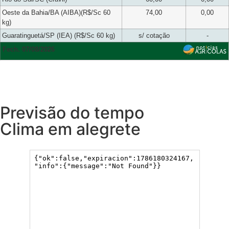
Oeste da Bahia/BA (AIBA)(R$/Sc 60
74,00
0,00
kg)
Guaratinguetá/SP (IEA) (R$/Sc 60 kg)
s/ cotação
-
Fech. 07/08/2026
Previsão do tempo
Clima em alegrete