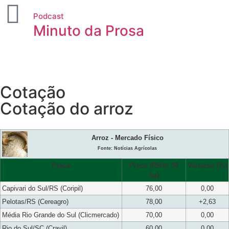
Podcast
Minuto da Prosa
Cotação
Cotação do arroz
Arroz - Mercado Físico
Fonte: Notícias Agrícolas
Praça
Preço (R$/sc 50
Variação (%)
kg)
Capivari do Sul/RS (Coripil)
76,00
0,00
Pelotas/RS (Cereagro)
78,00
+2,63
Média Rio Grande do Sul (Clicmercado)
70,00
0,00
Rio do Sul/SC (Cravil)
60,00
0,00