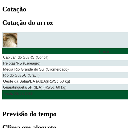
Cotação
Cotação do arroz
Praça
Capivari do Sul/RS (Coripil)
Pelotas/RS (Cereagro)
Média Rio Grande do Sul (Clicmercado)
Rio do Sul/SC (Cravil)
Oeste da Bahia/BA (AIBA)(R$/Sc 60 kg)
Guaratinguetá/SP (IEA) (R$/Sc 60 kg)
Fech. 06/08/2026
Previsão do tempo
Clima em alegrete