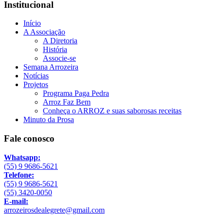
Institucional
Início
A Associação
A Diretoria
História
Associe-se
Semana Arrozeira
Notícias
Projetos
Programa Paga Pedra
Arroz Faz Bem
Conheça o ARROZ e suas saborosas receitas
Minuto da Prosa
Fale conosco
Whatsapp:
(55) 9 9686-5621
Telefone:
(55) 9 9686-5621
(55) 3420-0050
E-mail:
arrozeirosdealegrete@gmail.com