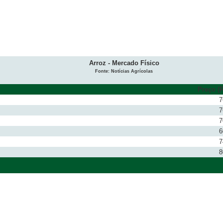
Arroz - Mercado Físico
Fonte: Notícias Agrícolas
Preço (R
7
7
7
6
7
8