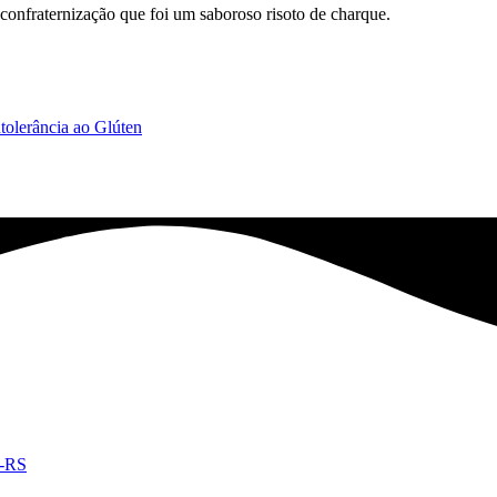
onfraternização que foi um saboroso risoto de charque.
ntolerância ao Glúten
e-RS