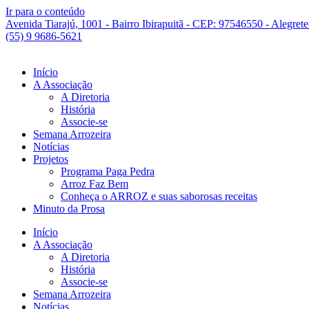
Ir para o conteúdo
Avenida Tiarajú, 1001 - Bairro Ibirapuitã - CEP: 97546550 - Alegret
(55) 9 9686-5621
Início
A Associação
A Diretoria
História
Associe-se
Semana Arrozeira
Notícias
Projetos
Programa Paga Pedra
Arroz Faz Bem
Conheça o ARROZ e suas saborosas receitas
Minuto da Prosa
Início
A Associação
A Diretoria
História
Associe-se
Semana Arrozeira
Notícias