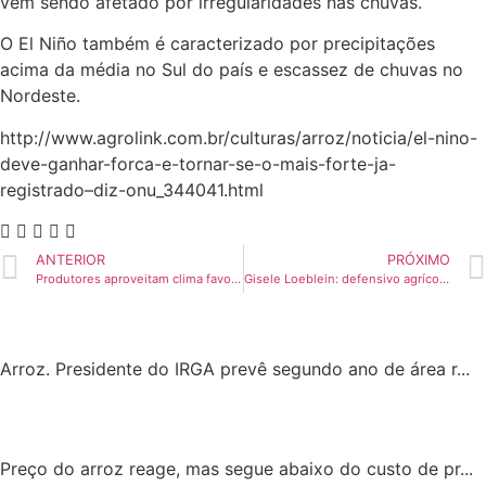
vem sendo afetado por irregularidades nas chuvas.
O El Niño também é caracterizado por precipitações
acima da média no Sul do país e escassez de chuvas no
Nordeste.
http://www.agrolink.com.br/culturas/arroz/noticia/el-nino-
deve-ganhar-forca-e-tornar-se-o-mais-forte-ja-
registrado–diz-onu_344041.html
ANTERIOR
PRÓXIMO
Produtores aproveitam clima favorável e plantam à noite
Gisele Loeblein: defensivo agrícola no divã da Anvisa
Arroz. Presidente do IRGA prevê segundo ano de área r...
Preço do arroz reage, mas segue abaixo do custo de pr...