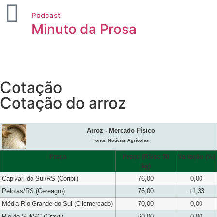
Podcast
Minuto da Prosa
Cotação
Cotação do arroz
Arroz - Mercado Físico
Fonte: Notícias Agrícolas
Praça
Preço (R$/sc 50
Variação (%)
kg)
Capivari do Sul/RS (Coripil)
76,00
0,00
Pelotas/RS (Cereagro)
76,00
+1,33
Média Rio Grande do Sul (Clicmercado)
70,00
0,00
Rio do Sul/SC (Cravil)
60,00
0,00