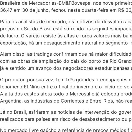
Brasileira de Mercadorias-BM&FBovespa, nos nove primeir
36,47 em 30 de junho, fechou nesta quarta-feira em R$ 36,
Para os analistas de mercado, os motivos da desvaloriza
preços no Sul do Brasil está sofrendo os seguintes impac
de lucro. O varejo resiste às altas e força valores mais b
exportação, há um desaquecimento natural no segmento ind
Além disso, as tradings confirmam que há maior dificuldad
com as obras de ampliação do cais do porto de Rio Grand
já é sentido um avanço dos negociadores estadunidenses 
O produtor, por sua vez, tem três grandes preocupações
fenômeno El Niño entre o final do inverno e o início do v
A alta dos custos afeta todo o Mercosul e já colocou pro
Argentina, as indústrias de Corrientes e Entre-Rios, não
Já no Brasil, esfriaram as notícias de intervenção do gov
realizados para países em risco de desabastecimento ou p
No mercado livre gaúcho a referência de preços médios fi