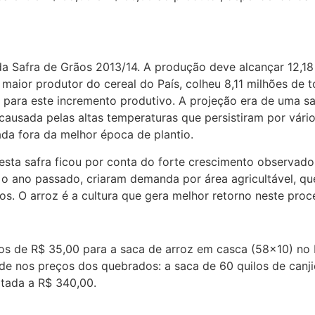
da Safra de Grãos 2013/14. A produção deve alcançar 12,1
 maior produtor do cereal do País, colheu 8,11 milhões de
 para este incremento produtivo. A projeção era de uma saf
causada pelas altas temperaturas que persistiram por vário
da fora da melhor época de plantio.
nesta safra ficou por conta do forte crescimento observad
e o ano passado, criaram demanda por área agricultável, q
s. O arroz é a cultura que gera melhor retorno neste proce
os de R$ 35,00 para a saca de arroz em casca (58×10) no 
dade nos preços dos quebrados: a saca de 60 quilos de canj
otada a R$ 340,00.