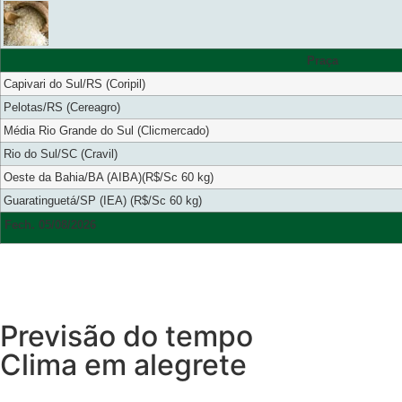
Praça
Capivari do Sul/RS (Coripil)
Pelotas/RS (Cereagro)
Média Rio Grande do Sul (Clicmercado)
Rio do Sul/SC (Cravil)
Oeste da Bahia/BA (AIBA)(R$/Sc 60 kg)
Guaratinguetá/SP (IEA) (R$/Sc 60 kg)
Fech. 05/08/2026
Previsão do tempo
Clima em alegrete