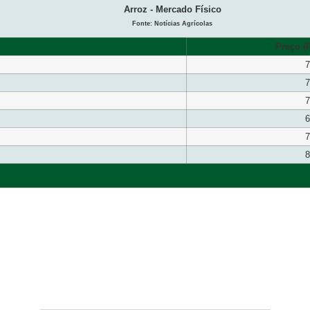
Arroz - Mercado Físico
Fonte: Notícias Agrícolas
Preço (R
7
7
7
6
7
8