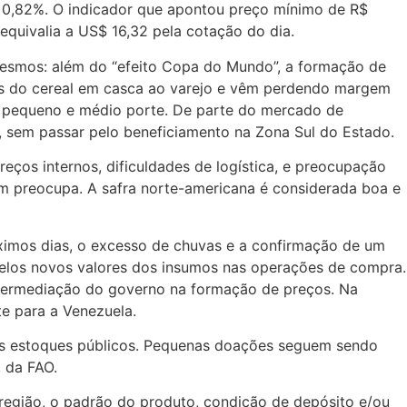
e 0,82%. O indicador que apontou preço mínimo de R$
equivalia a US$ 16,32 pela cotação do dia.
mesmos: além do “efeito Copa do Mundo”, a formação de
ções do cereal em casca ao varejo e vêm perdendo margem
 de pequeno e médio porte. De parte do mercado de
, sem passar pelo beneficiamento na Zona Sul do Estado.
reços internos, dificuldades de logística, e preocupação
ém preocupa. A safra norte-americana é considerada boa e
ximos dias, o excesso de chuvas e a confirmação de um
 pelos novos valores dos insumos nas operações de compra.
intermediação do governo na formação de preços. Na
te para a Venezuela.
s dos estoques públicos. Pequenas doações seguem sendo
 da FAO.
região, o padrão do produto, condição de depósito e/ou