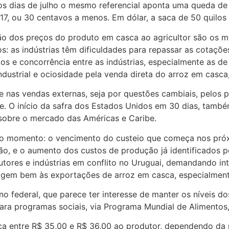
os dias de julho o mesmo referencial aponta uma queda d
17, ou 30 centavos a menos. Em dólar, a saca de 50 quilos 
ção dos preços do produto em casca ao agricultor são os 
tos: as indústrias têm dificuldades para repassar as cota
aixos e concorrência entre as indústrias, especialmente as
ustrial e ociosidade pela venda direta do arroz em casca
e nas vendas externas, seja por questões cambiais, pelos p
e. O início da safra dos Estados Unidos em 30 dias, tamb
sobre o mercado das Américas e Caribe.
 no momento: o vencimento do custeio que começa nos pró
erão, e o aumento dos custos de produção já identificados
dutores e indústrias em conflito no Uruguai, demandando 
 reagem bem às exportações de arroz em casca, especialmen
erno federal, que parece ter interesse de manter os nívei
ara programas sociais, via Programa Mundial de Alimentos,
ca entre R$ 35,00 e R$ 36,00 ao produtor, dependendo da 