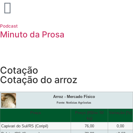
Podcast
Minuto da Prosa
Cotação
Cotação do arroz
Arroz - Mercado Físico
Fonte: Notícias Agrícolas
Praça
Preço (R$/sc 50
Variação (%)
kg)
Capivari do Sul/RS (Coripil)
76,00
0,00