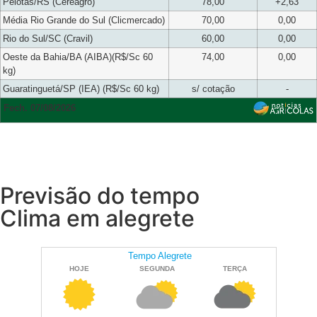
Pelotas/RS (Cereagro)
78,00
+2,63
Média Rio Grande do Sul (Clicmercado)
70,00
0,00
Rio do Sul/SC (Cravil)
60,00
0,00
Oeste da Bahia/BA (AIBA)(R$/Sc 60
74,00
0,00
kg)
Guaratinguetá/SP (IEA) (R$/Sc 60 kg)
s/ cotação
-
Fech. 07/08/2026
Previsão do tempo
Clima em alegrete