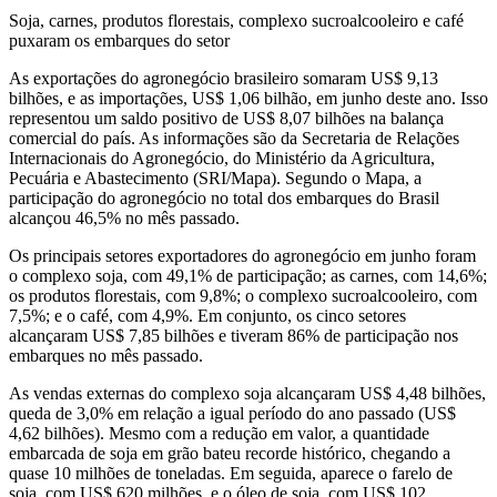
Soja, carnes, produtos florestais, complexo sucroalcooleiro e café
puxaram os embarques do setor
As exportações do agronegócio brasileiro somaram US$ 9,13
bilhões, e as importações, US$ 1,06 bilhão, em junho deste ano. Isso
representou um saldo positivo de US$ 8,07 bilhões na balança
comercial do país. As informações são da Secretaria de Relações
Internacionais do Agronegócio, do Ministério da Agricultura,
Pecuária e Abastecimento (SRI/Mapa). Segundo o Mapa, a
participação do agronegócio no total dos embarques do Brasil
alcançou 46,5% no mês passado.
Os principais setores exportadores do agronegócio em junho foram
o complexo soja, com 49,1% de participação; as carnes, com 14,6%;
os produtos florestais, com 9,8%; o complexo sucroalcooleiro, com
7,5%; e o café, com 4,9%. Em conjunto, os cinco setores
alcançaram US$ 7,85 bilhões e tiveram 86% de participação nos
embarques no mês passado.
As vendas externas do complexo soja alcançaram US$ 4,48 bilhões,
queda de 3,0% em relação a igual período do ano passado (US$
4,62 bilhões). Mesmo com a redução em valor, a quantidade
embarcada de soja em grão bateu recorde histórico, chegando a
quase 10 milhões de toneladas. Em seguida, aparece o farelo de
soja, com US$ 620 milhões, e o óleo de soja, com US$ 102