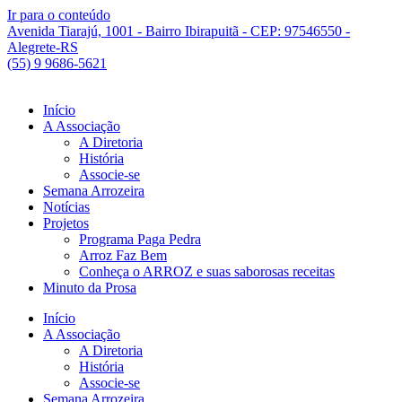
Ir para o conteúdo
Avenida Tiarajú, 1001 - Bairro Ibirapuitã - CEP: 97546550 -
Alegrete-RS
(55) 9 9686-5621
Início
A Associação
A Diretoria
História
Associe-se
Semana Arrozeira
Notícias
Projetos
Programa Paga Pedra
Arroz Faz Bem
Conheça o ARROZ e suas saborosas receitas
Minuto da Prosa
Início
A Associação
A Diretoria
História
Associe-se
Semana Arrozeira