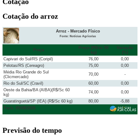
Cotação
Cotação do arroz
Arroz - Mercado Físico
Fonte: Notícias Agrícolas
Preço (R$/sc 50
Variação
Praça
kg)
(%)
Capivari do Sul/RS (Coripil)
76,00
0,00
Pelotas/RS (Cereagro)
75,00
0,00
Média Rio Grande do Sul
70,00
-
(Clicmercado)
Rio do Sul/SC (Cravil)
60,00
0,00
Oeste da Bahia/BA (AIBA)(R$/Sc 60
74,00
0,00
kg)
Guaratinguetá/SP (IEA) (R$/Sc 60 kg)
80,00
-5,88
Fech. 05/08/2026
Previsão do tempo