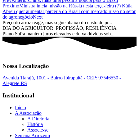
Prev
Anterior
China: mais uma péssima notícia para o Brasil
Próximo
Ministra inicia missão na Rússia nesta terça-feira (7) Kátia
Abreu quer aumentar parceria do Brasil com mercado russo no setor
do agronegócio
Next
Preço do arroz reage, mas segue abaixo do custo de pr...
DIA DO AGRICULTOR: PROFISSÃO, RESILIÊNCIA
Plano Safra mantém juros elevados e deixa dúvidas sob...
Nossa Localização
Avenida Tiarajú, 1001 - Bairro Ibirapuitã - CEP: 97546550 -
Alegrete-RS
Institucional
Início
A Associação
A Diretoria
História
Associe-se
Semana Arrozeira