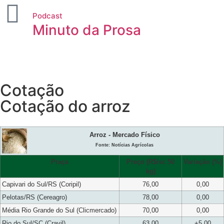
Podcast
Minuto da Prosa
Cotação
Cotação do arroz
Arroz - Mercado Físico
Fonte: Notícias Agrícolas
Praça
Preço (R$/sc 50
Variação (%)
kg)
Capivari do Sul/RS (Coripil)
76,00
0,00
Pelotas/RS (Cereagro)
78,00
0,00
Média Rio Grande do Sul (Clicmercado)
70,00
0,00
Rio do Sul/SC (Cravil)
63,00
+5,00