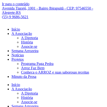
Ir para o conteúdo
Avenida Tiarajú, 1001 - Bairro Ibirapuitã - CEP: 97546550 -
Alegrete-RS
(55) 9 9686-5621
Início
A Associação
A Diretoria
História
Associe-se
Semana Arrozeira
Notícias
Projetos
Programa Paga Pedra
Arroz Faz Bem
Conheça o ARROZ e suas saborosas receitas
Minuto da Prosa
Início
A Associação
A Diretoria
História
Associe-se
Semana Arrozeira