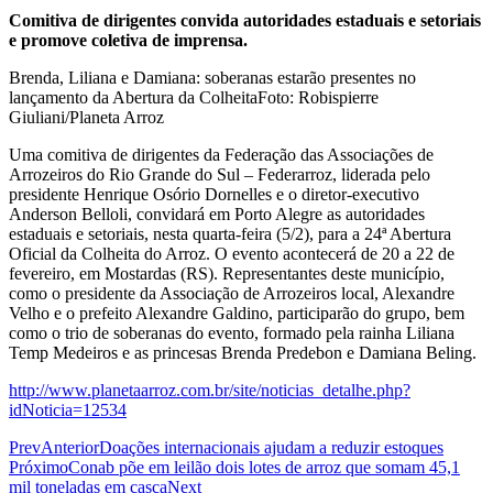
Comitiva de dirigentes convida autoridades estaduais e setoriais
e promove coletiva de imprensa.
Brenda, Liliana e Damiana: soberanas estarão presentes no
lançamento da Abertura da ColheitaFoto: Robispierre
Giuliani/Planeta Arroz
Uma comitiva de dirigentes da Federação das Associações de
Arrozeiros do Rio Grande do Sul – Federarroz, liderada pelo
presidente Henrique Osório Dornelles e o diretor-executivo
Anderson Belloli, convidará em Porto Alegre as autoridades
estaduais e setoriais, nesta quarta-feira (5/2), para a 24ª Abertura
Oficial da Colheita do Arroz. O evento acontecerá de 20 a 22 de
fevereiro, em Mostardas (RS). Representantes deste município,
como o presidente da Associação de Arrozeiros local, Alexandre
Velho e o prefeito Alexandre Galdino, participarão do grupo, bem
como o trio de soberanas do evento, formado pela rainha Liliana
Temp Medeiros e as princesas Brenda Predebon e Damiana Beling.
http://www.planetaarroz.com.br/site/noticias_detalhe.php?
idNoticia=12534
Prev
Anterior
Doações internacionais ajudam a reduzir estoques
Próximo
Conab põe em leilão dois lotes de arroz que somam 45,1
mil toneladas em casca
Next