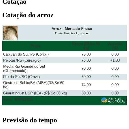
Cotação
Cotação do arroz
Arroz - Mercado Físico
Fonte: Notícias Agrícolas
Preço (R$/sc 50
Variação
Praça
kg)
(%)
Capivari do Sul/RS (Coripil)
76,00
0,00
Pelotas/RS (Cereagro)
76,00
+1,33
Média Rio Grande do Sul
70,00
0,00
(Clicmercado)
Rio do Sul/SC (Cravil)
60,00
0,00
Oeste da Bahia/BA (AIBA)(R$/Sc 60
74,00
0,00
kg)
Guaratinguetá/SP (IEA) (R$/Sc 60 kg)
80,00
0,00
Fech. 06/08/2026
Previsão do tempo