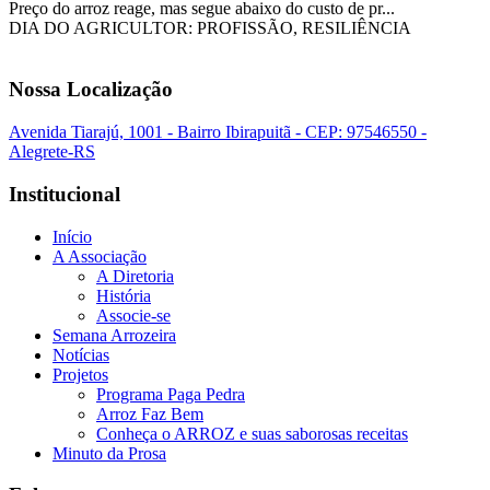
Preço do arroz reage, mas segue abaixo do custo de pr...
DIA DO AGRICULTOR: PROFISSÃO, RESILIÊNCIA
Nossa Localização
Avenida Tiarajú, 1001 - Bairro Ibirapuitã - CEP: 97546550 -
Alegrete-RS
Institucional
Início
A Associação
A Diretoria
História
Associe-se
Semana Arrozeira
Notícias
Projetos
Programa Paga Pedra
Arroz Faz Bem
Conheça o ARROZ e suas saborosas receitas
Minuto da Prosa