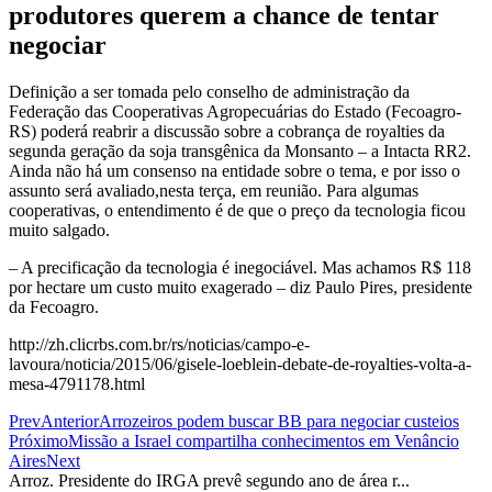
produtores querem a chance de tentar
negociar
Definição a ser tomada pelo conselho de administração da
Federação das Cooperativas Agropecuárias do Estado (Fecoagro-
RS) poderá reabrir a discussão sobre a cobrança de royalties da
segunda geração da soja transgênica da Monsanto – a Intacta RR2.
Ainda não há um consenso na entidade sobre o tema, e por isso o
assunto será avaliado,nesta terça, em reunião. Para algumas
cooperativas, o entendimento é de que o preço da tecnologia ficou
muito salgado.
– A precificação da tecnologia é inegociável. Mas achamos R$ 118
por hectare um custo muito exagerado – diz Paulo Pires, presidente
da Fecoagro.
http://zh.clicrbs.com.br/rs/noticias/campo-e-
lavoura/noticia/2015/06/gisele-loeblein-debate-de-royalties-volta-a-
mesa-4791178.html
Prev
Anterior
Arrozeiros podem buscar BB para negociar custeios
Próximo
Missão a Israel compartilha conhecimentos em Venâncio
Aires
Next
Arroz. Presidente do IRGA prevê segundo ano de área r...