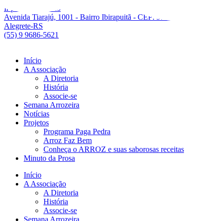
Ir para o conteúdo
Avenida Tiarajú, 1001 - Bairro Ibirapuitã - CEP: 97546550 -
Alegrete-RS
(55) 9 9686-5621
Início
A Associação
A Diretoria
História
Associe-se
Semana Arrozeira
Notícias
Projetos
Programa Paga Pedra
Arroz Faz Bem
Conheça o ARROZ e suas saborosas receitas
Minuto da Prosa
Início
A Associação
A Diretoria
História
Associe-se
Semana Arrozeira