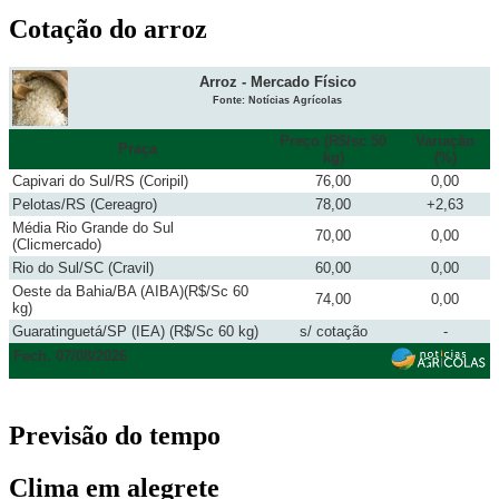
Cotação do arroz
Arroz - Mercado Físico
Fonte: Notícias Agrícolas
Preço (R$/sc 50
Variação
Praça
kg)
(%)
Capivari do Sul/RS (Coripil)
76,00
0,00
Pelotas/RS (Cereagro)
78,00
+2,63
Média Rio Grande do Sul
70,00
0,00
(Clicmercado)
Rio do Sul/SC (Cravil)
60,00
0,00
Oeste da Bahia/BA (AIBA)(R$/Sc 60
74,00
0,00
kg)
Guaratinguetá/SP (IEA) (R$/Sc 60 kg)
s/ cotação
-
Fech. 07/08/2026
Previsão do tempo
Clima em alegrete