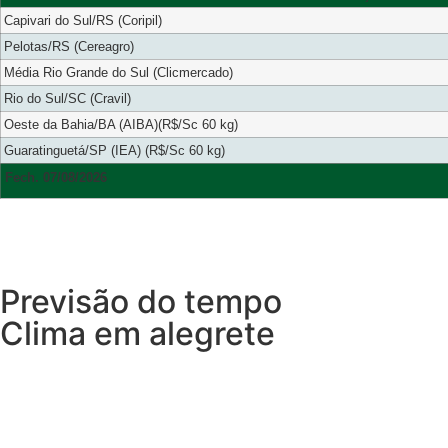
Capivari do Sul/RS (Coripil)
Pelotas/RS (Cereagro)
Média Rio Grande do Sul (Clicmercado)
Rio do Sul/SC (Cravil)
Oeste da Bahia/BA (AIBA)(R$/Sc 60 kg)
Guaratinguetá/SP (IEA) (R$/Sc 60 kg)
Fech. 07/08/2026
Previsão do tempo
Clima em alegrete