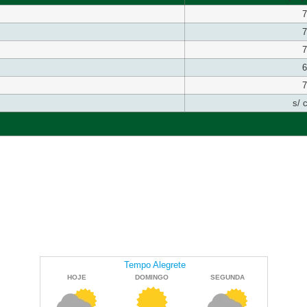
7
7
7
6
7
s/ 