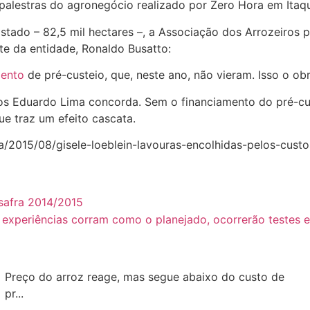
 palestras do agronegócio realizado por Zero Hora em Itaqu
stado – 82,5 mil hectares –, a Associação dos Arrozeiros
nte da entidade, Ronaldo Busatto:
mento
de pré-custeio, que, neste ano, não vieram. Isso o o
los Eduardo Lima concorda. Sem o financiamento do pré-cus
e traz um efeito cascata.
cia/2015/08/gisele-loeblein-lavouras-encolhidas-pelos-cus
safra 2014/2015
s experiências corram como o planejado, ocorrerão testes
Preço do arroz reage, mas segue abaixo do custo de
pr...