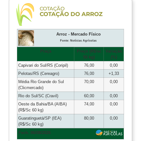
COTAÇÃO
COTAÇÃO DO ARROZ
Arroz - Mercado Físico
Fonte: Notícias Agrícolas
Praça
Preço (R$/sc
Variação
50 kg)
(%)
Capivari do Sul/RS (Coripil)
76,00
0,00
Pelotas/RS (Cereagro)
76,00
+1,33
Média Rio Grande do Sul
70,00
0,00
(Clicmercado)
Rio do Sul/SC (Cravil)
60,00
0,00
Oeste da Bahia/BA (AIBA)
74,00
0,00
(R$/Sc 60 kg)
Guaratinguetá/SP (IEA)
80,00
0,00
(R$/Sc 60 kg)
Fech. 06/08/2026