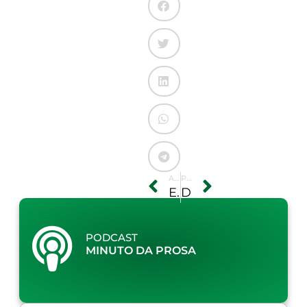
ANTERIOR
PRÓXIMO
El Niño deverá causar calor recorde em 2015 e 2016, diz OMM
Desconto na bandeira vermelha beneficia produtores irrigantes e aquicultores
PODCAST
MINUTO DA PROSA