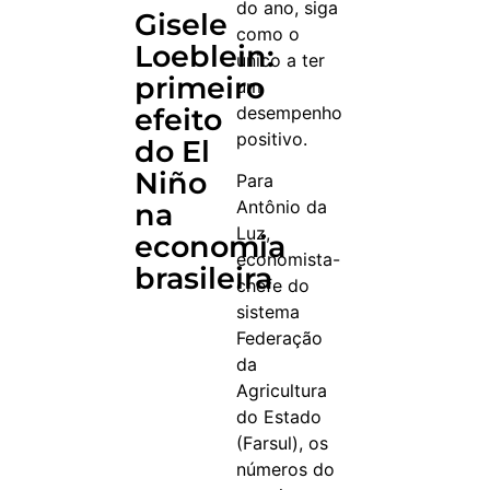
do ano, siga
Gisele
como o
Loeblein:
único a ter
primeiro
um
desempenho
efeito
positivo.
do El
Niño
Para
Antônio da
na
Luz,
economia
economista-
brasileira
chefe do
sistema
Federação
da
Agricultura
do Estado
(Farsul), os
números do