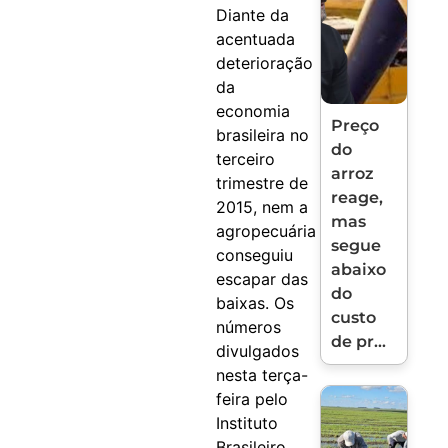
Diante da
acentuada
deterioração
da
economia
Preço
brasileira no
do
terceiro
arroz
trimestre de
reage,
2015, nem a
mas
agropecuária
segue
conseguiu
abaixo
escapar das
do
baixas. Os
custo
números
de pr...
divulgados
nesta terça-
feira pelo
Instituto
Brasileiro