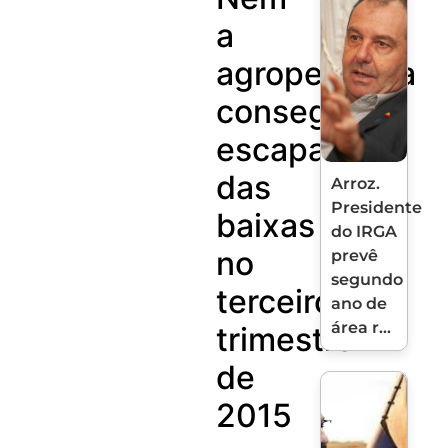
a
agropecuária
conseguiu
escapar
das
Arroz.
Presidente
baixas
do IRGA
no
prevê
segundo
terceiro
ano de
área r...
trimestre
de
2015