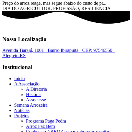
Preço do arroz reage, mas segue abaixo do custo de pr...
DIA DO AGRICULTOR: PROFISSÃO, RESILIÊNCIA
Nossa Localização
Avenida Tiarajú, 1001 - Bairro Ibirapuitã - CEP: 97546550 -
Alegrete-RS
Institucional
Início
A Associação
A Diretoria
História
Associe-se
Semana Arrozeira
Notícias
Projetos
Programa Paga Pedra
Arroz Faz Bem
Conheça o ARROZ e suas saborosas receitas