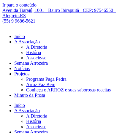
Ir para o conteúdo
Avenida Tiarajú, 1001 - Bairro Ibirapuitã - CEP: 97546550 -
Alegrete-RS
(55) 9 9686-5621
Início
A Associação
A Diretoria
História
Associe-se
Semana Arrozeira
Notícias
Projetos
Programa Paga Pedra
Arroz Faz Bem
Conheça o ARROZ e suas saborosas receitas
Minuto da Prosa
Início
A Associação
A Diretoria
História
Associe-se
Semana Arrozeira