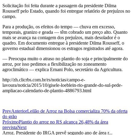
Solicitação foi feita durante a passagem da presidente Dilma
Rousseff pelo Estado, quando foi entregue relatório de prejuízos no
campo.
Para a produção, os efeitos do tempo — chuva em excesso,
temporais, granizo e geada — têm cobrado um preço alto. Quanto
mais se avança na contagem dos prejuízos, mais desolador é o
quadro. Em documento entregue à presidente Dilma Rousseff, o
governo estadual dimensionou os estragos registrados até agora.
— Preocupa muito o atraso no plantio do soja e principalmente do
arroz, por isso pedimos a flexibilização no zoneamento
agroclimático — explica Ernani Polo, secretário da Agricultura.
http://zh.clicrbs.com.br/rs/noticias/campo-e-
lavoura/noticia/2015/10/gisele-loeblein-rio-grande-do-sul-pede-
ampliacao-calendario-de-plantio-4886793.html
Prev
Anterior
Leilão de Arroz na Bolsa comercializa 70% da oferta
do grão
Próximo
Plantio do arroz no RS alcança 26,48% da área
prevista
Next
Arroz. Presidente do IRGA prevê segundo ano de área r...