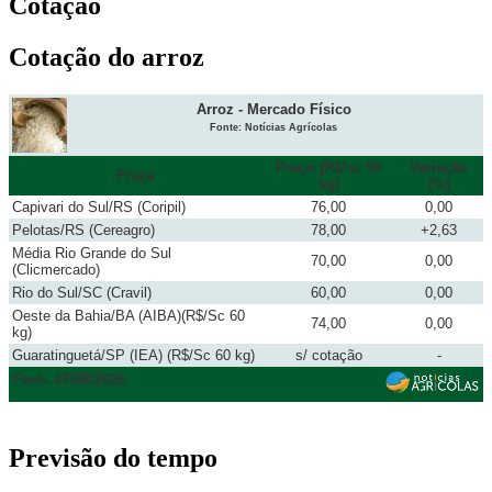
Cotação
Cotação do arroz
Arroz - Mercado Físico
Fonte: Notícias Agrícolas
Preço (R$/sc 50
Variação
Praça
kg)
(%)
Capivari do Sul/RS (Coripil)
76,00
0,00
Pelotas/RS (Cereagro)
78,00
+2,63
Média Rio Grande do Sul
70,00
0,00
(Clicmercado)
Rio do Sul/SC (Cravil)
60,00
0,00
Oeste da Bahia/BA (AIBA)(R$/Sc 60
74,00
0,00
kg)
Guaratinguetá/SP (IEA) (R$/Sc 60 kg)
s/ cotação
-
Fech. 07/08/2026
Previsão do tempo