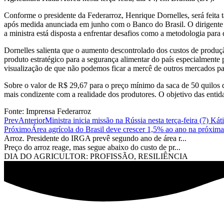
Conforme o presidente da Federarroz, Henrique Dornelles, será feita
após medida anunciada em junho com o Banco do Brasil. O dirigente c
a ministra está disposta a enfrentar desafios como a metodologia para 
Dornelles salienta que o aumento descontrolado dos custos de produçã
produto estratégico para a segurança alimentar do país especialment
visualização de que não podemos ficar a mercê de outros mercados par
Sobre o valor de R$ 29,67 para o preço mínimo da saca de 50 quilos d
mais condizente com a realidade dos produtores. O objetivo das entid
Fonte: Imprensa Federarroz
Prev
Anterior
Ministra inicia missão na Rússia nesta terça-feira (7) K
Próximo
Área agrícola do Brasil deve crescer 1,5% ao ano na próx
Arroz. Presidente do IRGA prevê segundo ano de área r...
Preço do arroz reage, mas segue abaixo do custo de pr...
DIA DO AGRICULTOR: PROFISSÃO, RESILIÊNCIA