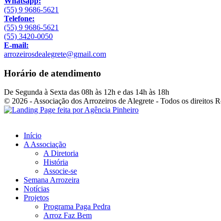
Whatsapp:
(55) 9 9686-5621
Telefone:
(55) 9 9686-5621
(55) 3420-0050
E-mail:
arrozeirosdealegrete@gmail.com
Horário de atendimento
De Segunda à Sexta das 08h às 12h e das 14h às 18h
© 2026 - Associação dos Arrozeiros de Alegrete - Todos os direitos 
Início
A Associação
A Diretoria
História
Associe-se
Semana Arrozeira
Notícias
Projetos
Programa Paga Pedra
Arroz Faz Bem