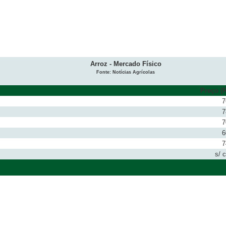
Arroz - Mercado Físico
Fonte: Notícias Agrícolas
Preço (R
7
7
7
6
7
s/ 