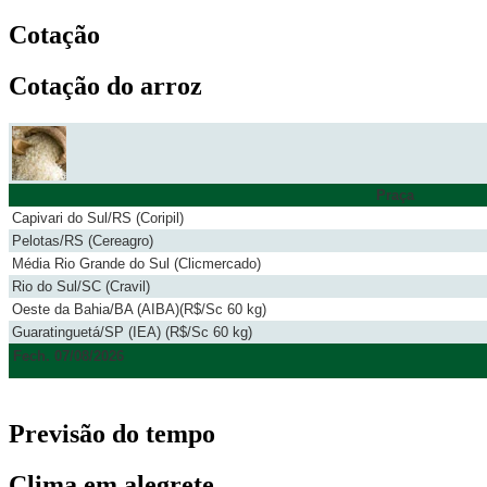
Cotação
Cotação do arroz
Praça
Capivari do Sul/RS (Coripil)
Pelotas/RS (Cereagro)
Média Rio Grande do Sul (Clicmercado)
Rio do Sul/SC (Cravil)
Oeste da Bahia/BA (AIBA)(R$/Sc 60 kg)
Guaratinguetá/SP (IEA) (R$/Sc 60 kg)
Fech. 07/08/2026
Previsão do tempo
Clima em alegrete