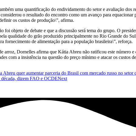
 também uma quantificação do endividamento do setor e avaliação dos r
onsiderou o resultado do encontro como um avanço para equacionar pro
definir os custos de produção\”, afirma.
o foi objeto de debate e que a discussão será tema do grupo. O preside
e pela qualidade do grão produzido principalmente no Rio Grande do S
a fornecimento de alimentação para a população brasileira\”, reforça.
e arroz, Dornelles afirma que Kátia Abreu não ratificou este número e
ades com a insistência na questão do preço mínimo e atacar os custos d
átia Abreu quer aumentar parceria do Brasil com mercado russo no setor
ima década, dizem FAO e OCDE
Next