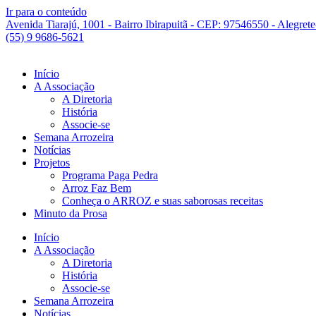
Ir para o conteúdo
Avenida Tiarajú, 1001 - Bairro Ibirapuitã - CEP: 97546550 - Alegret
(55) 9 9686-5621
Início
A Associação
A Diretoria
História
Associe-se
Semana Arrozeira
Notícias
Projetos
Programa Paga Pedra
Arroz Faz Bem
Conheça o ARROZ e suas saborosas receitas
Minuto da Prosa
Início
A Associação
A Diretoria
História
Associe-se
Semana Arrozeira
Notícias