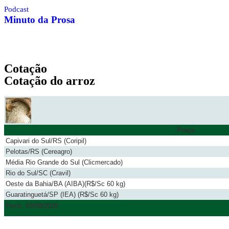
Podcast
Minuto da Prosa
Cotação
Cotação do arroz
Praça
Capivari do Sul/RS (Coripil)
Pelotas/RS (Cereagro)
Média Rio Grande do Sul (Clicmercado)
Rio do Sul/SC (Cravil)
Oeste da Bahia/BA (AIBA)(R$/Sc 60 kg)
Guaratinguetá/SP (IEA) (R$/Sc 60 kg)
Fech. 05/08/2026