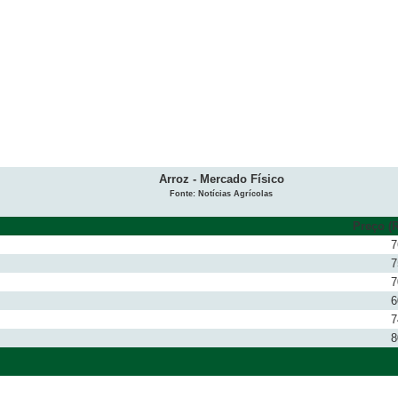
Arroz - Mercado Físico
Fonte: Notícias Agrícolas
Preço (R
7
7
7
6
7
8