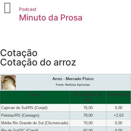
Podcast
Minuto da Prosa
Cotação
Cotação do arroz
Arroz - Mercado Físico
Fonte: Notícias Agrícolas
Praça
Preço (R$/sc 50
Variação (%)
kg)
Capivari do Sul/RS (Coripil)
76,00
0,00
Pelotas/RS (Cereagro)
78,00
+2,63
Média Rio Grande do Sul (Clicmercado)
70,00
0,00
Rio do Sul/SC (Cravil)
60,00
0,00