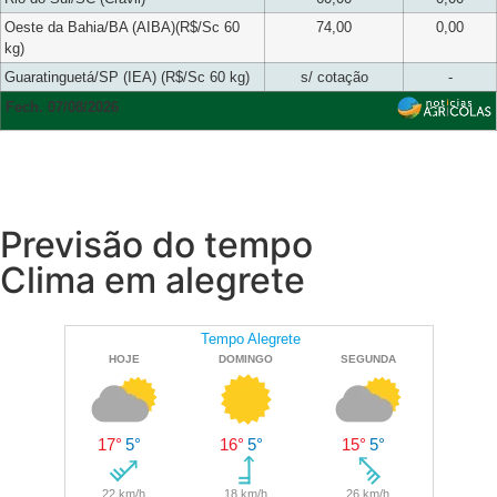
Oeste da Bahia/BA (AIBA)(R$/Sc 60
74,00
0,00
kg)
Guaratinguetá/SP (IEA) (R$/Sc 60 kg)
s/ cotação
-
Fech. 07/08/2026
Previsão do tempo
Clima em alegrete