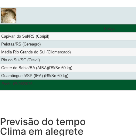
Praça
Capivari do Sul/RS (Coripil)
Pelotas/RS (Cereagro)
Média Rio Grande do Sul (Clicmercado)
Rio do Sul/SC (Cravil)
Oeste da Bahia/BA (AIBA)(R$/Sc 60 kg)
Guaratinguetá/SP (IEA) (R$/Sc 60 kg)
Fech. 05/08/2026
Previsão do tempo
Clima em alegrete