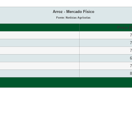
Arroz - Mercado Físico
Fonte: Notícias Agrícolas
Preço (R
7
7
7
6
7
8