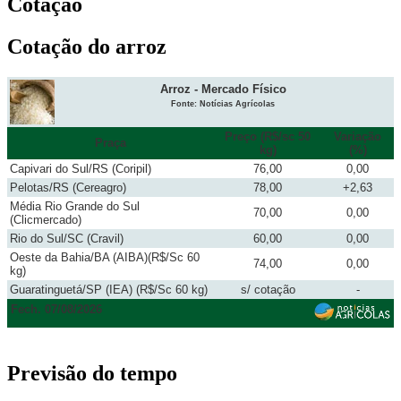
Cotação
Cotação do arroz
Arroz - Mercado Físico
Fonte: Notícias Agrícolas
Preço (R$/sc 50
Variação
Praça
kg)
(%)
Capivari do Sul/RS (Coripil)
76,00
0,00
Pelotas/RS (Cereagro)
78,00
+2,63
Média Rio Grande do Sul
70,00
0,00
(Clicmercado)
Rio do Sul/SC (Cravil)
60,00
0,00
Oeste da Bahia/BA (AIBA)(R$/Sc 60
74,00
0,00
kg)
Guaratinguetá/SP (IEA) (R$/Sc 60 kg)
s/ cotação
-
Fech. 07/08/2026
Previsão do tempo