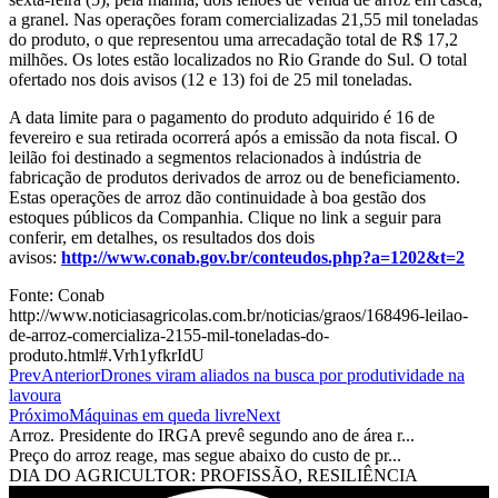
a granel. Nas operações foram comercializadas 21,55 mil toneladas
do produto, o que representou uma arrecadação total de R$ 17,2
milhões. Os lotes estão localizados no Rio Grande do Sul. O total
ofertado nos dois avisos (12 e 13) foi de 25 mil toneladas.
A data limite para o pagamento do produto adquirido é 16 de
fevereiro e sua retirada ocorrerá após a emissão da nota fiscal. O
leilão foi destinado a segmentos relacionados à indústria de
fabricação de produtos derivados de arroz ou de beneficiamento.
Estas operações de arroz dão continuidade à boa gestão dos
estoques públicos da Companhia. Clique no link a seguir para
conferir, em detalhes, os resultados dos dois
avisos:
http://www.conab.gov.br/conteudos.php?a=1202&t=2
Fonte: Conab
http://www.noticiasagricolas.com.br/noticias/graos/168496-leilao-
de-arroz-comercializa-2155-mil-toneladas-do-
produto.html#.Vrh1yfkrIdU
Prev
Anterior
Drones viram aliados na busca por produtividade na
lavoura
Próximo
Máquinas em queda livre
Next
Arroz. Presidente do IRGA prevê segundo ano de área r...
Preço do arroz reage, mas segue abaixo do custo de pr...
DIA DO AGRICULTOR: PROFISSÃO, RESILIÊNCIA