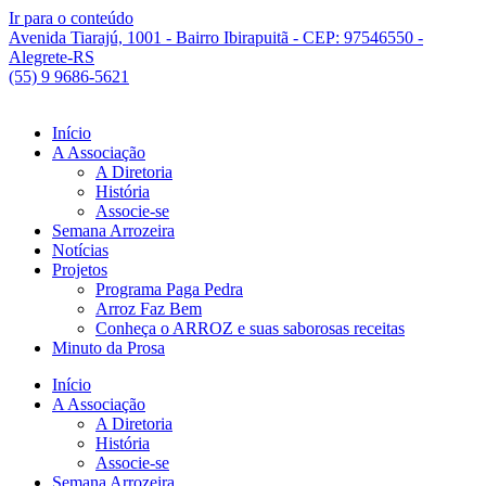
Ir para o conteúdo
Avenida Tiarajú, 1001 - Bairro Ibirapuitã - CEP: 97546550 -
Alegrete-RS
(55) 9 9686-5621
Início
A Associação
A Diretoria
História
Associe-se
Semana Arrozeira
Notícias
Projetos
Programa Paga Pedra
Arroz Faz Bem
Conheça o ARROZ e suas saborosas receitas
Minuto da Prosa
Início
A Associação
A Diretoria
História
Associe-se
Semana Arrozeira