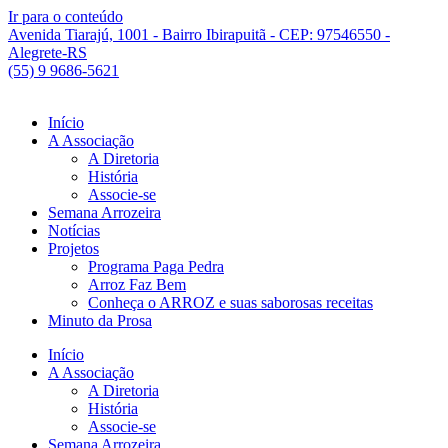
Ir para o conteúdo
Avenida Tiarajú, 1001 - Bairro Ibirapuitã - CEP: 97546550 -
Alegrete-RS
(55) 9 9686-5621
Início
A Associação
A Diretoria
História
Associe-se
Semana Arrozeira
Notícias
Projetos
Programa Paga Pedra
Arroz Faz Bem
Conheça o ARROZ e suas saborosas receitas
Minuto da Prosa
Início
A Associação
A Diretoria
História
Associe-se
Semana Arrozeira