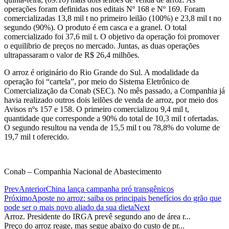
operações foram definidas nos editais Nº 168 e Nº 169. Foram
comercializadas 13,8 mil t no primeiro leilão (100%) e 23,8 mil t no
segundo (90%). O produto é em casca e a granel. O total
comercializado foi 37,6 mil t. O objetivo da operação foi promover
o equilibrio de preços no mercado. Juntas, as duas operações
ultrapassaram o valor de R$ 26,4 milhões.
O arroz é originário do Rio Grande do Sul. A modalidade da
operação foi “cartela”, por meio do Sistema Eletrônico de
Comercialização da Conab (SEC). No mês passado, a Companhia já
havia realizado outros dois leilões de venda de arroz, por meio dos
Avisos nºs 157 e 158. O primeiro comercializou 9,4 mil t,
quantidade que corresponde a 90% do total de 10,3 mil t ofertadas.
O segundo resultou na venda de 15,5 mil t ou 78,8% do volume de
19,7 mil t oferecido.
Conab – Companhia Nacional de Abastecimento
Prev
Anterior
China lança campanha pró transgênicos
Próximo
Aposte no arroz: saiba os principais benefícios do grão que
pode ser o mais novo aliado da sua dieta
Next
Arroz. Presidente do IRGA prevê segundo ano de área r...
Preço do arroz reage, mas segue abaixo do custo de pr...