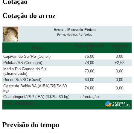
Cotação
Cotação do arroz
Arroz - Mercado Físico
Fonte: Notícias Agrícolas
Preço (R$/sc 50
Variação
Praça
kg)
(%)
Capivari do Sul/RS (Coripil)
76,00
0,00
Pelotas/RS (Cereagro)
78,00
+2,63
Média Rio Grande do Sul
70,00
0,00
(Clicmercado)
Rio do Sul/SC (Cravil)
60,00
0,00
Oeste da Bahia/BA (AIBA)(R$/Sc 60
74,00
0,00
kg)
Guaratinguetá/SP (IEA) (R$/Sc 60 kg)
s/ cotação
-
Fech. 07/08/2026
Previsão do tempo