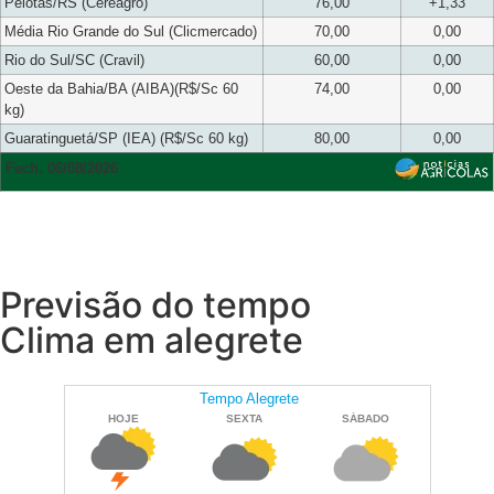
Pelotas/RS (Cereagro)
76,00
+1,33
Média Rio Grande do Sul (Clicmercado)
70,00
0,00
Rio do Sul/SC (Cravil)
60,00
0,00
Oeste da Bahia/BA (AIBA)(R$/Sc 60
74,00
0,00
kg)
Guaratinguetá/SP (IEA) (R$/Sc 60 kg)
80,00
0,00
Fech. 06/08/2026
Previsão do tempo
Clima em alegrete