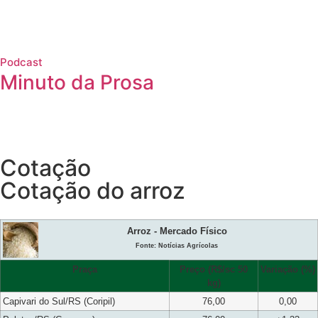
Podcast
Minuto da Prosa
Cotação
Cotação do arroz
Arroz - Mercado Físico
Fonte: Notícias Agrícolas
Praça
Preço (R$/sc 50
Variação (%)
kg)
Capivari do Sul/RS (Coripil)
76,00
0,00