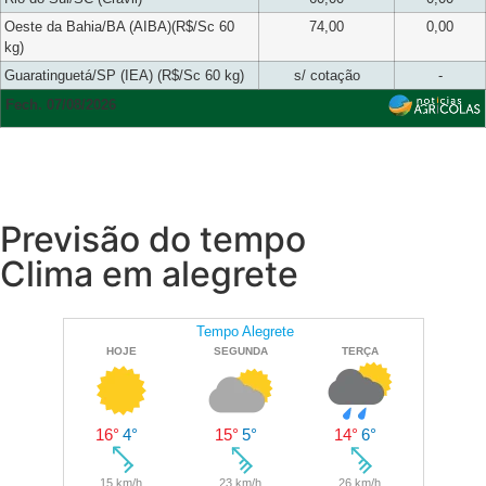
Oeste da Bahia/BA (AIBA)(R$/Sc 60
74,00
0,00
kg)
Guaratinguetá/SP (IEA) (R$/Sc 60 kg)
s/ cotação
-
Fech. 07/08/2026
Previsão do tempo
Clima em alegrete