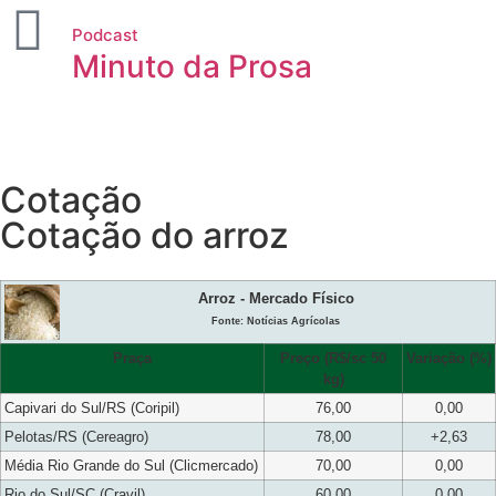
Podcast
Minuto da Prosa
Cotação
Cotação do arroz
Arroz - Mercado Físico
Fonte: Notícias Agrícolas
Praça
Preço (R$/sc 50
Variação (%)
kg)
Capivari do Sul/RS (Coripil)
76,00
0,00
Pelotas/RS (Cereagro)
78,00
+2,63
Média Rio Grande do Sul (Clicmercado)
70,00
0,00
Rio do Sul/SC (Cravil)
60,00
0,00