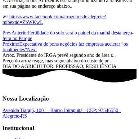
A Associação dos Arrozeiros estará disponibilizando a transmissão
em sua página no endereço abaixo..
wL
https://www.facebook.com/arrozeirosde.alegrete?
mibextid=ZbWKwL
Prev
Anterior
Fertilidade do solo será o painel da manhã desta terça-
feira no Parque
Próximo
Expectativa de bons negócios faz empresas acelerar “os
finalmentes”
Next
Arroz. Presidente do IRGA prevê segundo ano de área r...
Preço do arroz reage, mas segue abaixo do custo de pr...
DIA DO AGRICULTOR: PROFISSÃO, RESILIÊNCIA
Nossa Localização
Avenida Tiarajú, 1001 - Bairro Ibirapuitã - CEP: 97546550 -
Alegrete-RS
Institucional