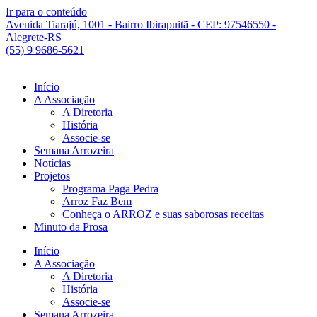
Ir para o conteúdo
Avenida Tiarajú, 1001 - Bairro Ibirapuitã - CEP: 97546550 -
Alegrete-RS
(55) 9 9686-5621
Início
A Associação
A Diretoria
História
Associe-se
Semana Arrozeira
Notícias
Projetos
Programa Paga Pedra
Arroz Faz Bem
Conheça o ARROZ e suas saborosas receitas
Minuto da Prosa
Início
A Associação
A Diretoria
História
Associe-se
Semana Arrozeira