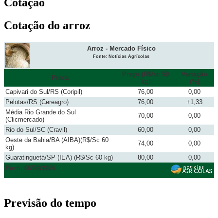
Cotação
Cotação do arroz
Arroz - Mercado Físico
Fonte: Notícias Agrícolas
Preço (R$/sc 50
Variação
Praça
kg)
(%)
Capivari do Sul/RS (Coripil)
76,00
0,00
Pelotas/RS (Cereagro)
76,00
+1,33
Média Rio Grande do Sul
70,00
0,00
(Clicmercado)
Rio do Sul/SC (Cravil)
60,00
0,00
Oeste da Bahia/BA (AIBA)(R$/Sc 60
74,00
0,00
kg)
Guaratinguetá/SP (IEA) (R$/Sc 60 kg)
80,00
0,00
Fech. 06/08/2026
Previsão do tempo