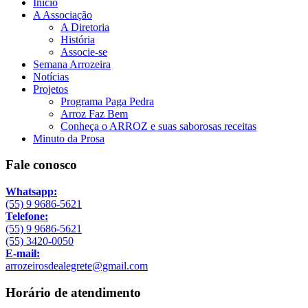
Início
A Associação
A Diretoria
História
Associe-se
Semana Arrozeira
Notícias
Projetos
Programa Paga Pedra
Arroz Faz Bem
Conheça o ARROZ e suas saborosas receitas
Minuto da Prosa
Fale conosco
Whatsapp:
(55) 9 9686-5621
Telefone:
(55) 9 9686-5621
(55) 3420-0050
E-mail:
arrozeirosdealegrete@gmail.com
Horário de atendimento