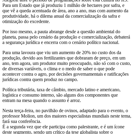
Para um Estado que já produziu 1 milhão de hectares por safra, e
que vê a queda acentuada de área, ano a ano, mas com aumento da
produtividade, há o dilema anual da comercialização da safra e
otimização do excedente.
Por isso mesmo, a pauta abrange desde a questão ambiental do
planeta, passa pelo cenário da produção e comercialização, debaterá
a segurança jurídica e encerra com o cenário político nacional.
Para uma lavoura que viu um aumento de 20% no custo dos da
produção, devido aos fertilizantes que dobraram de preço, em um
ano, tem agora, um produtor muito preocupado, não só com o custo,
de diversas variáveis, o clima e o medo de saber o que pode
acontecer contra o agro, por decisões governamentais e ratificações
jurídicas contra quem produz no campo.
Política tributária, taxa de câmbio, mercado latino e americano,
logística e consumo interno, são alguns dos componentes que
entram na mesa quando o assunto é arroz.
Nesta terça-feira, no pavilhão de ovinos, adaptado para o evento, o
professor Molion, um dos maiores especialistas mundiais neste tema,
fará sua conferência.
É a segunda vez que ele participa como palestrante, e é um ícone
deste segmento, sendo um crítico da tese globalista sobre o