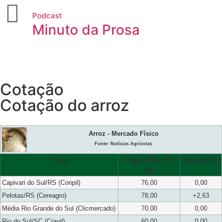
Podcast
Minuto da Prosa
Cotação
Cotação do arroz
Arroz - Mercado Físico
Fonte: Notícias Agrícolas
Praça
Preço (R$/sc 50
Variação (%)
kg)
Capivari do Sul/RS (Coripil)
76,00
0,00
Pelotas/RS (Cereagro)
78,00
+2,63
Média Rio Grande do Sul (Clicmercado)
70,00
0,00
Rio do Sul/SC (Cravil)
60,00
0,00