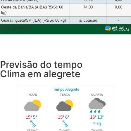
Oeste da Bahia/BA (AIBA)(R$/Sc 60
74,00
0,00
kg)
Guaratinguetá/SP (IEA) (R$/Sc 60 kg)
s/ cotação
-
Fech. 07/08/2026
Previsão do tempo
Clima em alegrete