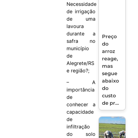
Necessidade
de irrigação
de uma
lavoura
durante a
Preço
safra no
do
município
arroz
de
reage,
Alegrete/RS
mas
e região?;
segue
abaixo
– A
do
importância
custo
de
de pr...
conhecer a
capacidade
de
infiltração
do solo