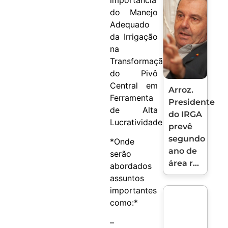
importância
do Manejo
Adequado
da Irrigação
na
Transformação
do Pivô
Central em
Arroz.
Ferramenta
Presidente
de Alta
do IRGA
Lucratividade.*
prevê
segundo
*Onde
ano de
serão
área r...
abordados
assuntos
importantes
como:*
–