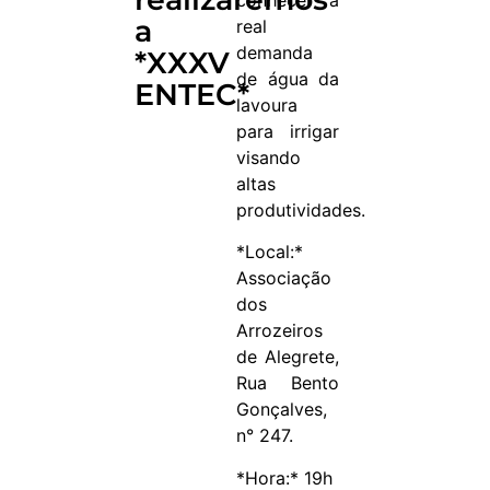
a
real
demanda
*XXXV
de água da
ENTEC*
lavoura
para irrigar
visando
altas
produtividades.
*Local:*
Associação
dos
Arrozeiros
de Alegrete,
Rua Bento
Gonçalves,
n° 247.
*Hora:* 19h