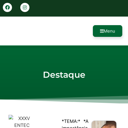
Menu
Destaque
*TEMA:* *A