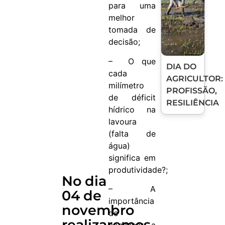
para uma
melhor
tomada de
decisão;
– O que
DIA DO
cada
AGRICULTOR:
milímetro
PROFISSÃO,
de déficit
RESILIÊNCIA
hídrico na
lavoura
(falta de
água)
significa em
produtividade?;
No dia
– A
04 de
importância
novembro
de
realizaremos
conhecer a