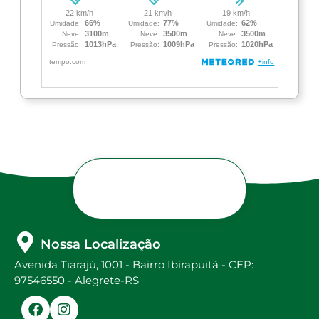
Nossa Localização
Avenida Tiarajú, 1001 - Bairro Ibirapuitã - CEP:
97546550 - Alegrete-RS