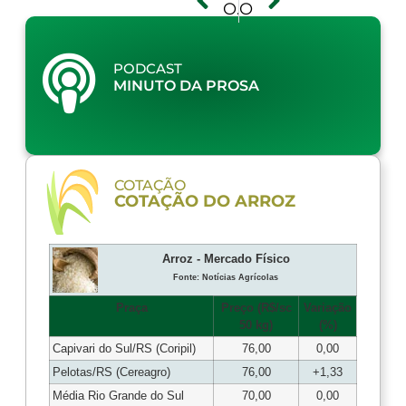
Ouça o balanço que o Diretor Jurídico da Federarroz faz das reuniões sobre endividamento do arrozeiro
Ouça o depoimento da ouvinte Marlene Feijó sobre o encerramento do programa Hora da Prosa
PODCAST
MINUTO DA PROSA
COTAÇÃO
COTAÇÃO DO ARROZ
Arroz - Mercado Físico
Fonte: Notícias Agrícolas
Praça
Preço (R$/sc
Variação
50 kg)
(%)
Capivari do Sul/RS (Coripil)
76,00
0,00
Pelotas/RS (Cereagro)
76,00
+1,33
Média Rio Grande do Sul
70,00
0,00