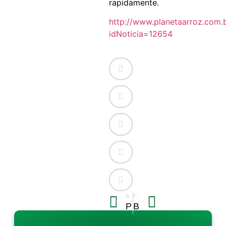
rapidamente.
http://www.planetaarroz.com.b
idNoticia=12654
ANTERIOR
PRÓXIMO
Preços do arroz mantém tendência de queda no RS
Brasil doa arroz a refugiados