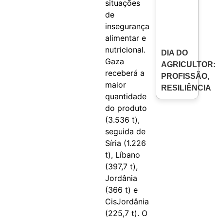
situações
de
insegurança
alimentar e
nutricional.
DIA DO
Gaza
AGRICULTOR:
receberá a
PROFISSÃO,
maior
RESILIÊNCIA
quantidade
do produto
(3.536 t),
seguida de
Síria (1.226
t), Líbano
(397,7 t),
Jordânia
(366 t) e
CisJordânia
(225,7 t). O