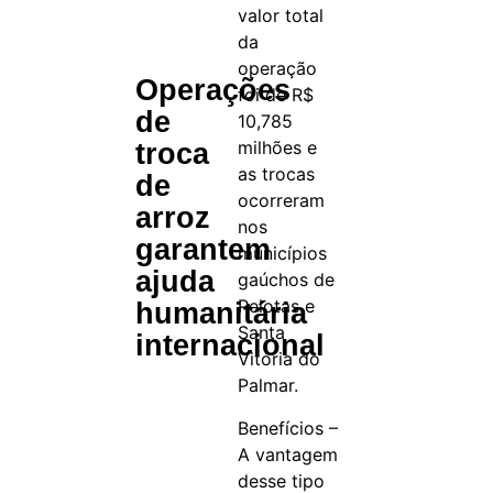
valor total
da
operação
Operações
foi de R$
de
10,785
milhões e
troca
as trocas
de
ocorreram
arroz
nos
garantem
municípios
ajuda
gaúchos de
Pelotas e
humanitária
Santa
internacional
Vitória do
Palmar.
Benefícios –
A vantagem
desse tipo