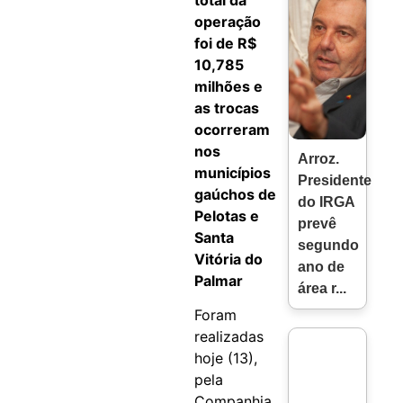
total da
operação
foi de R$
10,785
milhões e
as trocas
ocorreram
nos
Arroz.
municípios
Presidente
gaúchos de
do IRGA
Pelotas e
prevê
Santa
segundo
Vitória do
ano de
Palmar
área r...
Foram
realizadas
hoje (13),
pela
Companhia