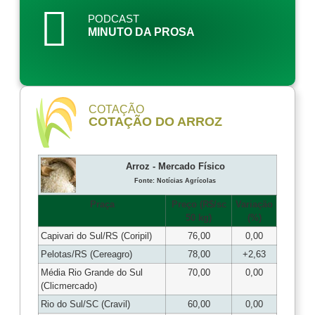
PODCAST
MINUTO DA PROSA
COTAÇÃO
COTAÇÃO DO ARROZ
Arroz - Mercado Físico
Fonte: Notícias Agrícolas
Praça
Preço (R$/sc
Variação
50 kg)
(%)
Capivari do Sul/RS (Coripil)
76,00
0,00
Pelotas/RS (Cereagro)
78,00
+2,63
Média Rio Grande do Sul
70,00
0,00
(Clicmercado)
Rio do Sul/SC (Cravil)
60,00
0,00