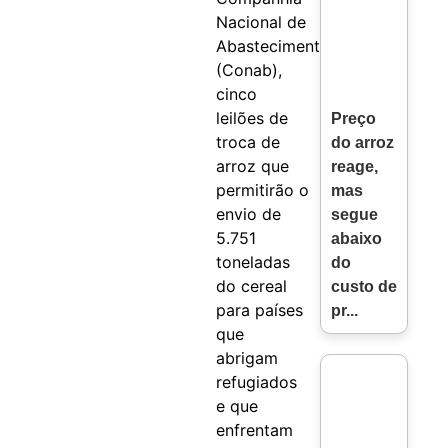
Nacional de
Abastecimento
(Conab),
cinco
leilões de
Preço
troca de
do arroz
arroz que
reage,
permitirão o
mas
envio de
segue
5.751
abaixo
toneladas
do
do cereal
custo de
para países
pr...
que
abrigam
refugiados
e que
enfrentam