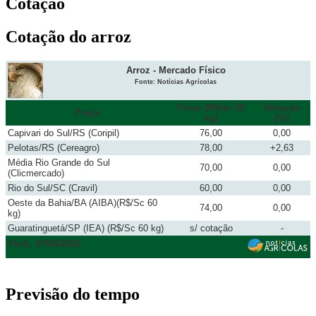
Cotação
Cotação do arroz
Arroz - Mercado Físico
Fonte: Notícias Agrícolas
Preço (R$/sc 50
Variação
Praça
kg)
(%)
Capivari do Sul/RS (Coripil)
76,00
0,00
Pelotas/RS (Cereagro)
78,00
+2,63
Média Rio Grande do Sul
70,00
0,00
(Clicmercado)
Rio do Sul/SC (Cravil)
60,00
0,00
Oeste da Bahia/BA (AIBA)(R$/Sc 60
74,00
0,00
kg)
Guaratinguetá/SP (IEA) (R$/Sc 60 kg)
s/ cotação
-
Fech. 07/08/2026
Previsão do tempo