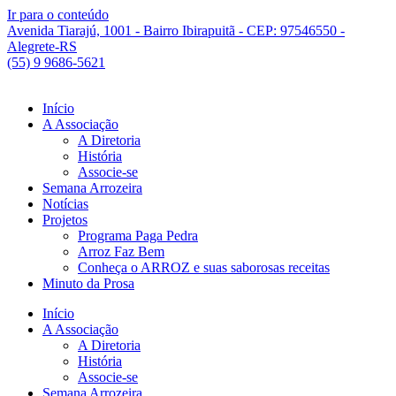
Ir para o conteúdo
Avenida Tiarajú, 1001 - Bairro Ibirapuitã - CEP: 97546550 -
Alegrete-RS
(55) 9 9686-5621
Início
A Associação
A Diretoria
História
Associe-se
Semana Arrozeira
Notícias
Projetos
Programa Paga Pedra
Arroz Faz Bem
Conheça o ARROZ e suas saborosas receitas
Minuto da Prosa
Início
A Associação
A Diretoria
História
Associe-se
Semana Arrozeira