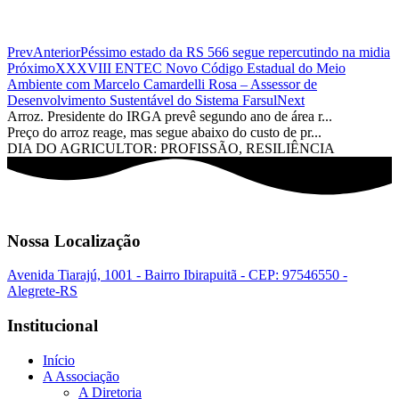
Prev
Anterior
Péssimo estado da RS 566 segue repercutindo na midia
Próximo
XXXVIII ENTEC Novo Código Estadual do Meio
Ambiente com Marcelo Camardelli Rosa – Assessor de
Desenvolvimento Sustentável do Sistema Farsul
Next
Arroz. Presidente do IRGA prevê segundo ano de área r...
Preço do arroz reage, mas segue abaixo do custo de pr...
DIA DO AGRICULTOR: PROFISSÃO, RESILIÊNCIA
Nossa Localização
Avenida Tiarajú, 1001 - Bairro Ibirapuitã - CEP: 97546550 -
Alegrete-RS
Institucional
Início
A Associação
A Diretoria