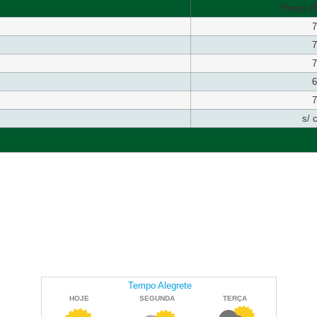
Preço (R
7
7
7
6
7
s/ 