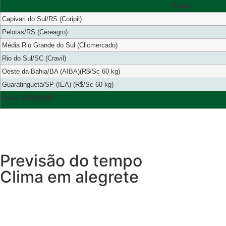
Praça
Capivari do Sul/RS (Coripil)
Pelotas/RS (Cereagro)
Média Rio Grande do Sul (Clicmercado)
Rio do Sul/SC (Cravil)
Oeste da Bahia/BA (AIBA)(R$/Sc 60 kg)
Guaratinguetá/SP (IEA) (R$/Sc 60 kg)
Fech. 07/08/2026
Previsão do tempo
Clima em alegrete