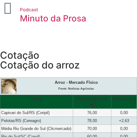
Podcast
Minuto da Prosa
Cotação
Cotação do arroz
Arroz - Mercado Físico
Fonte: Notícias Agrícolas
Praça
Preço (R$/sc 50
Variação (%)
kg)
Capivari do Sul/RS (Coripil)
76,00
0,00
Pelotas/RS (Cereagro)
78,00
+2,63
Média Rio Grande do Sul (Clicmercado)
70,00
0,00
Rio do Sul/SC (Cravil)
60,00
0,00