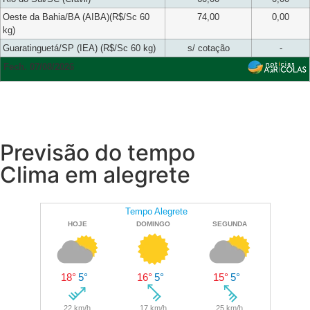
Oeste da Bahia/BA (AIBA)(R$/Sc 60
74,00
0,00
kg)
Guaratinguetá/SP (IEA) (R$/Sc 60 kg)
s/ cotação
-
Fech. 07/08/2026
Previsão do tempo
Clima em alegrete