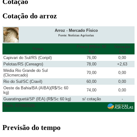
Cotação
Cotação do arroz
Arroz - Mercado Físico
Fonte: Notícias Agrícolas
Preço (R$/sc 50
Variação
Praça
kg)
(%)
Capivari do Sul/RS (Coripil)
76,00
0,00
Pelotas/RS (Cereagro)
78,00
+2,63
Média Rio Grande do Sul
70,00
0,00
(Clicmercado)
Rio do Sul/SC (Cravil)
60,00
0,00
Oeste da Bahia/BA (AIBA)(R$/Sc 60
74,00
0,00
kg)
Guaratinguetá/SP (IEA) (R$/Sc 60 kg)
s/ cotação
-
Fech. 07/08/2026
Previsão do tempo