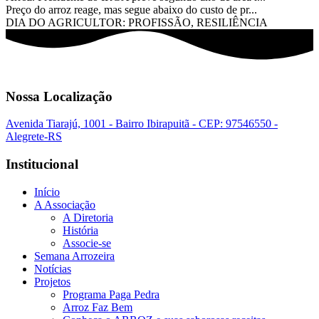
Preço do arroz reage, mas segue abaixo do custo de pr...
DIA DO AGRICULTOR: PROFISSÃO, RESILIÊNCIA
Nossa Localização
Avenida Tiarajú, 1001 - Bairro Ibirapuitã - CEP: 97546550 -
Alegrete-RS
Institucional
Início
A Associação
A Diretoria
História
Associe-se
Semana Arrozeira
Notícias
Projetos
Programa Paga Pedra
Arroz Faz Bem