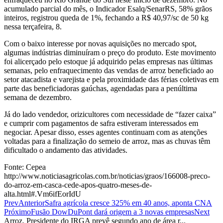
acumulado parcial do mês, o Indicador Esalq/Senar­RS, 58% grãos
inteiros, registrou queda de 1%, fechando a R$ 40,97/sc de 50 kg
nessa terça­feira, 8.
Com o baixo interesse por novas aquisições no mercado spot,
algumas indústrias diminuíram o preço do produto. Este movimento
foi alicerçado pelo estoque já adquirido pelas empresas nas últimas
semanas, pelo enfraquecimento das vendas de arroz beneficiado ao
setor atacadista e varejista e pela proximidade das férias coletivas em
parte das beneficiadoras gaúchas, agendadas para a penúltima
semana de dezembro.
Já do lado vendedor, orizicultores com necessidade de “fazer caixa”
e cumprir com pagamentos de safra estiveram interessados em
negociar. Apesar disso, esses agentes continuam com as atenções
voltadas para a finalização do semeio de arroz, mas as chuvas têm
dificultado o andamento das atividades.
Fonte: Cepea
http://www.noticiasagricolas.com.br/noticias/graos/166008-preco-
do-arroz-em-casca-cede-apos-quatro-meses-de-
alta.html#.Vm6ifEorIdU
Prev
Anterior
Safra agrícola cresce 325% em 40 anos, aponta CNA
Próximo
Fusão DowDuPont dará origem a 3 novas empresas
Next
Arroz. Presidente do IRGA prevê segundo ano de área r...