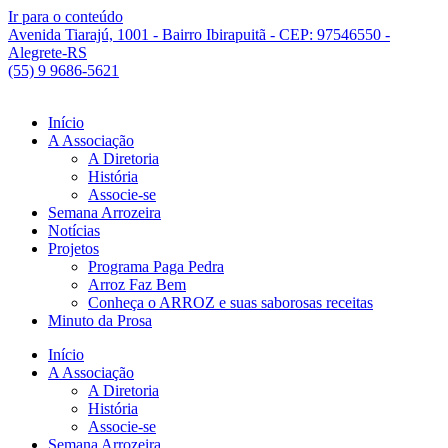
Ir para o conteúdo
Avenida Tiarajú, 1001 - Bairro Ibirapuitã - CEP: 97546550 -
Alegrete-RS
(55) 9 9686-5621
Início
A Associação
A Diretoria
História
Associe-se
Semana Arrozeira
Notícias
Projetos
Programa Paga Pedra
Arroz Faz Bem
Conheça o ARROZ e suas saborosas receitas
Minuto da Prosa
Início
A Associação
A Diretoria
História
Associe-se
Semana Arrozeira