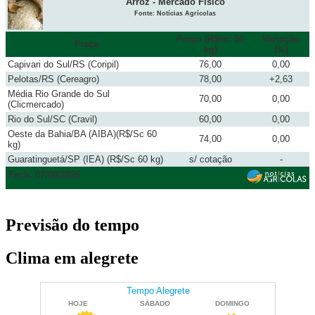
Arroz - Mercado Físico
Fonte: Notícias Agrícolas
Preço (R$/sc 50
Variação
Praça
kg)
(%)
Capivari do Sul/RS (Coripil)
76,00
0,00
Pelotas/RS (Cereagro)
78,00
+2,63
Média Rio Grande do Sul
70,00
0,00
(Clicmercado)
Rio do Sul/SC (Cravil)
60,00
0,00
Oeste da Bahia/BA (AIBA)(R$/Sc 60
74,00
0,00
kg)
Guaratinguetá/SP (IEA) (R$/Sc 60 kg)
s/ cotação
-
Fech. 07/08/2026
Previsão do tempo
Clima em alegrete