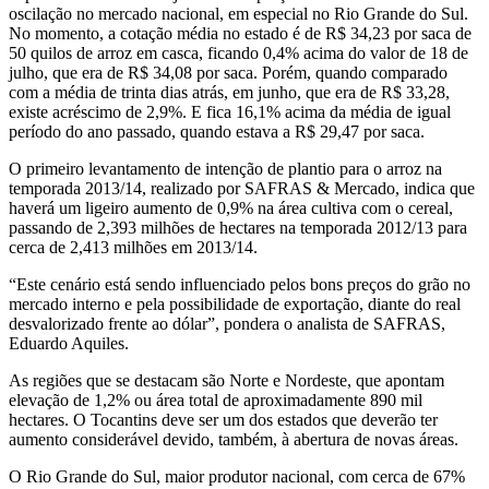
oscilação no mercado nacional, em especial no Rio Grande do Sul.
No momento, a cotação média no estado é de R$ 34,23 por saca de
50 quilos de arroz em casca, ficando 0,4% acima do valor de 18 de
julho, que era de R$ 34,08 por saca. Porém, quando comparado
com a média de trinta dias atrás, em junho, que era de R$ 33,28,
existe acréscimo de 2,9%. E fica 16,1% acima da média de igual
período do ano passado, quando estava a R$ 29,47 por saca.
O primeiro levantamento de intenção de plantio para o arroz na
temporada 2013/14, realizado por SAFRAS & Mercado, indica que
haverá um ligeiro aumento de 0,9% na área cultiva com o cereal,
passando de 2,393 milhões de hectares na temporada 2012/13 para
cerca de 2,413 milhões em 2013/14.
“Este cenário está sendo influenciado pelos bons preços do grão no
mercado interno e pela possibilidade de exportação, diante do real
desvalorizado frente ao dólar”, pondera o analista de SAFRAS,
Eduardo Aquiles.
As regiões que se destacam são Norte e Nordeste, que apontam
elevação de 1,2% ou área total de aproximadamente 890 mil
hectares. O Tocantins deve ser um dos estados que deverão ter
aumento considerável devido, também, à abertura de novas áreas.
O Rio Grande do Sul, maior produtor nacional, com cerca de 67%