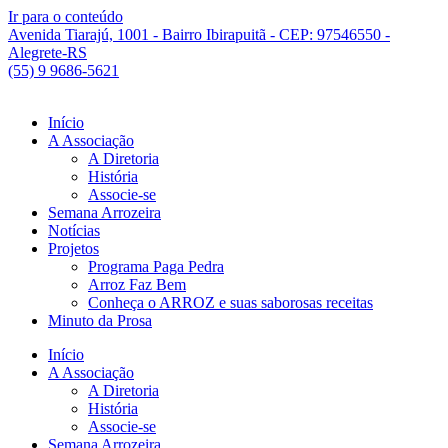
Ir para o conteúdo
Avenida Tiarajú, 1001 - Bairro Ibirapuitã - CEP: 97546550 -
Alegrete-RS
(55) 9 9686-5621
Início
A Associação
A Diretoria
História
Associe-se
Semana Arrozeira
Notícias
Projetos
Programa Paga Pedra
Arroz Faz Bem
Conheça o ARROZ e suas saborosas receitas
Minuto da Prosa
Início
A Associação
A Diretoria
História
Associe-se
Semana Arrozeira