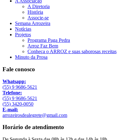
A Associação
A Diretoria
História
Associe-se
Semana Arrozeira
Notícias
Projetos
Programa Paga Pedra
Arroz Faz Bem
Conheça o ARROZ e suas saborosas receitas
Minuto da Prosa
Fale conosco
Whatsapp:
(55) 9 9686-5621
Telefone:
(55) 9 9686-5621
(55) 3420-0050
E-mail:
arrozeirosdealegrete@gmail.com
Horário de atendimento
De Segunda à Sexta das 08h às 12h e das 14h às 18h