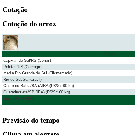
Cotação
Cotação do arroz
Praça
Capivari do Sul/RS (Coripil)
Pelotas/RS (Cereagro)
Média Rio Grande do Sul (Clicmercado)
Rio do Sul/SC (Cravil)
Oeste da Bahia/BA (AIBA)(R$/Sc 60 kg)
Guaratinguetá/SP (IEA) (R$/Sc 60 kg)
Fech. 07/08/2026
Previsão do tempo
Clima em alegrete