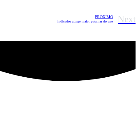
Next
PRÓXIMO
Indicador atinge maior patamar do ano