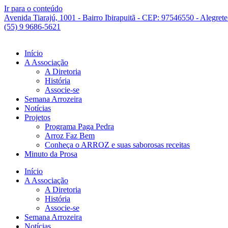
Ir para o conteúdo
Avenida Tiarajú, 1001 - Bairro Ibirapuitã - CEP: 97546550 - Alegret
(55) 9 9686-5621
Início
A Associação
A Diretoria
História
Associe-se
Semana Arrozeira
Notícias
Projetos
Programa Paga Pedra
Arroz Faz Bem
Conheça o ARROZ e suas saborosas receitas
Minuto da Prosa
Início
A Associação
A Diretoria
História
Associe-se
Semana Arrozeira
Notícias