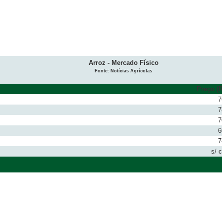
Arroz - Mercado Físico
Fonte: Notícias Agrícolas
Preço (R
7
7
7
6
7
s/ 