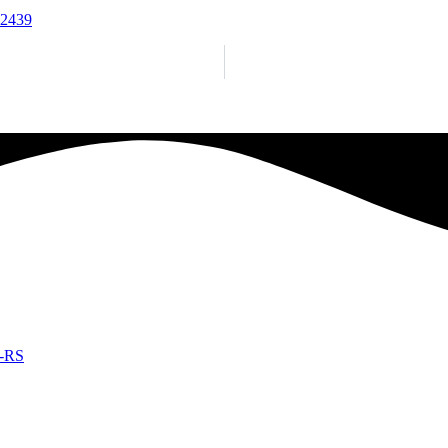
12439
e-RS