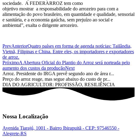
sociedade. A FEDERARROZ tem como
objetivo mostrar a responsabilidade do arrozeiro para com a
alimentação do povo brasileiro, em quantidade e qualidade, sensorial
e sanitária, e a economia gaúcha, sem prejuízo ao social e
ambiental”, exalta o dirigente arrozeiro.
Prev
Anterior
Quatro países em forma de agenda notícias: Tailândia,
Vietnã, Filipinas e China. Entre eles, os importadores e exportadores
de arroz.
Próximo
A Abertura Oficial do Plantio do Arroz será norteada pelo
aumento dos custos da produção
Next
Arroz. Presidente do IRGA prevê segundo ano de área r...
Preço do arroz reage, mas segue abaixo do custo de pr...
DIA DO AGRICULTOR: PROFISSÃO, RESILIÊNCIA
Nossa Localização
Avenida Tiarajú, 1001 - Bairro Ibirapuitã - CEP: 97546550 -
Alegrete-RS