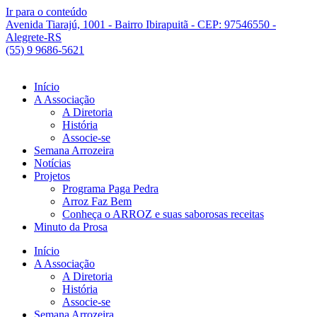
Ir para o conteúdo
Avenida Tiarajú, 1001 - Bairro Ibirapuitã - CEP: 97546550 -
Alegrete-RS
(55) 9 9686-5621
Início
A Associação
A Diretoria
História
Associe-se
Semana Arrozeira
Notícias
Projetos
Programa Paga Pedra
Arroz Faz Bem
Conheça o ARROZ e suas saborosas receitas
Minuto da Prosa
Início
A Associação
A Diretoria
História
Associe-se
Semana Arrozeira