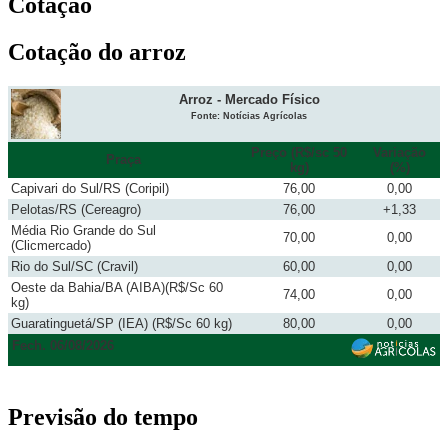
Cotação
Cotação do arroz
Arroz - Mercado Físico
Fonte: Notícias Agrícolas
Preço (R$/sc 50
Variação
Praça
kg)
(%)
Capivari do Sul/RS (Coripil)
76,00
0,00
Pelotas/RS (Cereagro)
76,00
+1,33
Média Rio Grande do Sul
70,00
0,00
(Clicmercado)
Rio do Sul/SC (Cravil)
60,00
0,00
Oeste da Bahia/BA (AIBA)(R$/Sc 60
74,00
0,00
kg)
Guaratinguetá/SP (IEA) (R$/Sc 60 kg)
80,00
0,00
Fech. 06/08/2026
Previsão do tempo