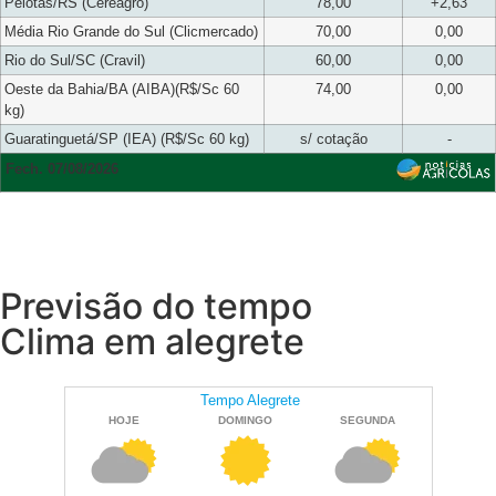
Pelotas/RS (Cereagro)
78,00
+2,63
Média Rio Grande do Sul (Clicmercado)
70,00
0,00
Rio do Sul/SC (Cravil)
60,00
0,00
Oeste da Bahia/BA (AIBA)(R$/Sc 60
74,00
0,00
kg)
Guaratinguetá/SP (IEA) (R$/Sc 60 kg)
s/ cotação
-
Fech. 07/08/2026
Previsão do tempo
Clima em alegrete