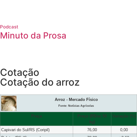
Podcast
Minuto da Prosa
Cotação
Cotação do arroz
Arroz - Mercado Físico
Fonte: Notícias Agrícolas
Praça
Preço (R$/sc 50
Variação (%)
kg)
Capivari do Sul/RS (Coripil)
76,00
0,00