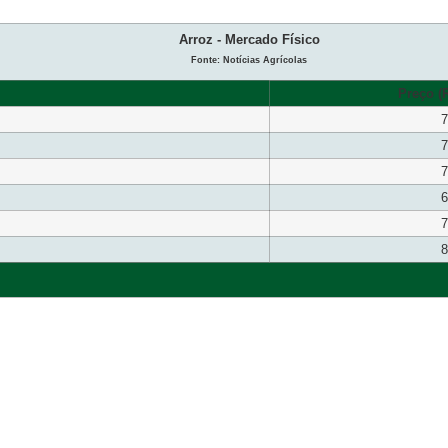
Arroz - Mercado Físico
Fonte: Notícias Agrícolas
Preço (R
7
7
7
6
7
8