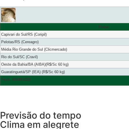
Praça
Capivari do Sul/RS (Coripil)
Pelotas/RS (Cereagro)
Média Rio Grande do Sul (Clicmercado)
Rio do Sul/SC (Cravil)
Oeste da Bahia/BA (AIBA)(R$/Sc 60 kg)
Guaratinguetá/SP (IEA) (R$/Sc 60 kg)
Fech. 06/08/2026
Previsão do tempo
Clima em alegrete