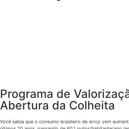
Programa de Valorizaçã
Abertura da Colheita
Você sabia que o consumo brasileiro de arroz vem aument
últimos 20 anos, passando de 60,1 quilos/habitante/ano (e