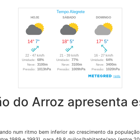
o do Arroz apresenta e
ando num ritmo bem inferior ao crescimento da população
ntre 1989 e 1993), para 49,8 quilos/habitante/ano (entre 