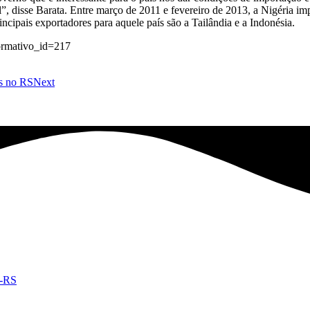
l”, disse Barata. Entre março de 2011 e fevereiro de 2013, a Nigéria im
cipais exportadores para aquele país são a Tailândia e a Indonésia.
formativo_id=217
as no RS
Next
e-RS