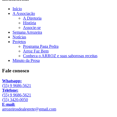
Início
A Associação
A Diretoria
História
Associe-se
Semana Arrozeira
Notícias
Projetos
Programa Paga Pedra
Arroz Faz Bem
Conheça o ARROZ e suas saborosas receitas
Minuto da Prosa
Fale conosco
Whatsapp:
(55) 9 9686-5621
Telefone:
(55) 9 9686-5621
(55) 3420-0050
E-mail:
arrozeirosdealegrete@gmail.com