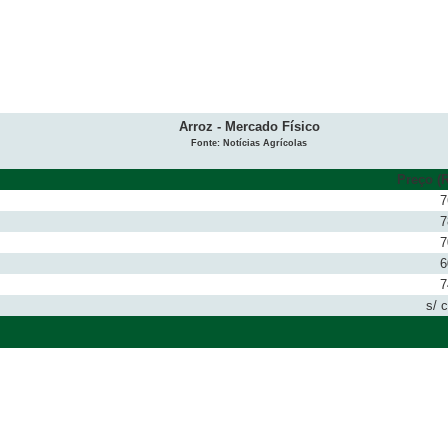
Arroz - Mercado Físico
Fonte: Notícias Agrícolas
Preço (R
7
7
7
6
7
s/ 