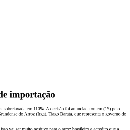
 de importação
 foi sobretaxada em 110%. A decisão foi anunciada ontem (15) pelo
 Grandense do Arroz (Irga), Tiago Barata, que representa o governo do
o vai ser muito positivo para o arroz brasileiro e acredito que a