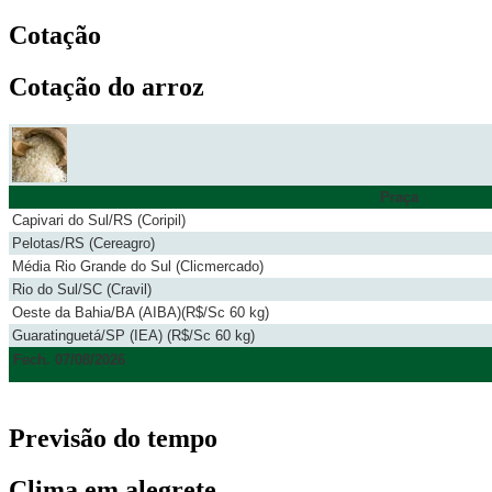
Cotação
Cotação do arroz
Praça
Capivari do Sul/RS (Coripil)
Pelotas/RS (Cereagro)
Média Rio Grande do Sul (Clicmercado)
Rio do Sul/SC (Cravil)
Oeste da Bahia/BA (AIBA)(R$/Sc 60 kg)
Guaratinguetá/SP (IEA) (R$/Sc 60 kg)
Fech. 07/08/2026
Previsão do tempo
Clima em alegrete