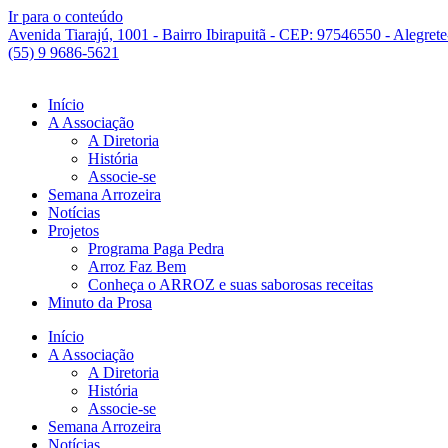
Ir para o conteúdo
Avenida Tiarajú, 1001 - Bairro Ibirapuitã - CEP: 97546550 - Alegret
(55) 9 9686-5621
Início
A Associação
A Diretoria
História
Associe-se
Semana Arrozeira
Notícias
Projetos
Programa Paga Pedra
Arroz Faz Bem
Conheça o ARROZ e suas saborosas receitas
Minuto da Prosa
Início
A Associação
A Diretoria
História
Associe-se
Semana Arrozeira
Notícias