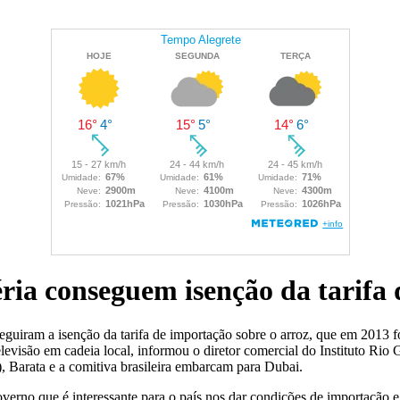
ria conseguem isenção da tarifa
nseguiram a isenção da tarifa de importação sobre o arroz, que em 2013
levisão em cadeia local, informou o diretor comercial do Instituto Rio
), Barata e a comitiva brasileira embarcam para Dubai.
o que é interessante para o país nos dar condições de importação e iss