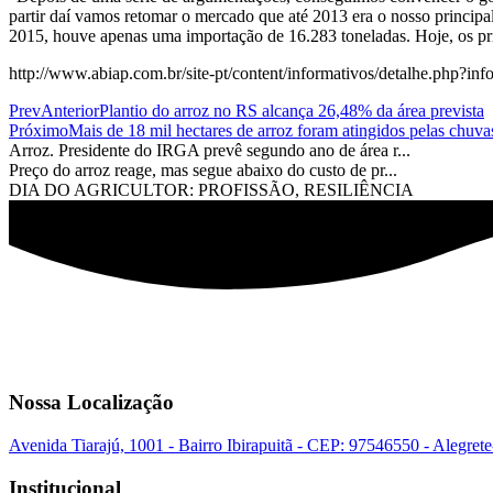
partir daí vamos retomar o mercado que até 2013 era o nosso principa
2015, houve apenas uma importação de 16.283 toneladas. Hoje, os prin
http://www.abiap.com.br/site-pt/content/informativos/detalhe.php?in
Prev
Anterior
Plantio do arroz no RS alcança 26,48% da área prevista
Próximo
Mais de 18 mil hectares de arroz foram atingidos pelas chuv
Arroz. Presidente do IRGA prevê segundo ano de área r...
Preço do arroz reage, mas segue abaixo do custo de pr...
DIA DO AGRICULTOR: PROFISSÃO, RESILIÊNCIA
Nossa Localização
Avenida Tiarajú, 1001 - Bairro Ibirapuitã - CEP: 97546550 - Alegret
Institucional