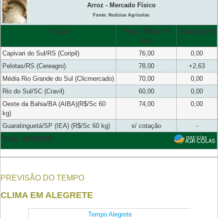
Arroz - Mercado Físico
Fonte: Notícias Agrícolas
Praça
Preço (R$/sc 50
Variação (%)
kg)
Capivari do Sul/RS (Coripil)
76,00
0,00
Pelotas/RS (Cereagro)
78,00
+2,63
Média Rio Grande do Sul (Clicmercado)
70,00
0,00
Rio do Sul/SC (Cravil)
60,00
0,00
Oeste da Bahia/BA (AIBA)(R$/Sc 60
74,00
0,00
kg)
Guaratinguetá/SP (IEA) (R$/Sc 60 kg)
s/ cotação
-
Fech. 07/08/2026
PREVISÃO DO TEMPO
CLIMA EM ALEGRETE