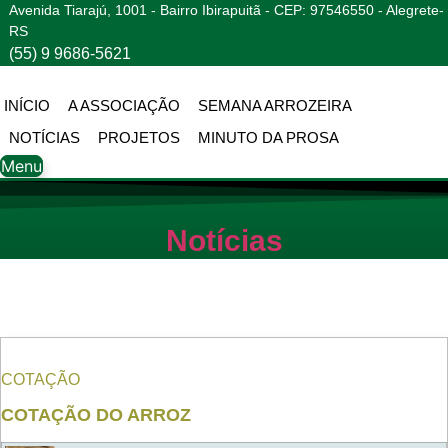
Ir
Avenida Tiarajú, 1001 - Bairro Ibirapuitã - CEP: 97546550 - Alegrete-
RS
para
(55) 9 9686-5621
o
conteúdo
INÍCIO
A ASSOCIAÇÃO
SEMANA ARROZEIRA
NOTÍCIAS
PROJETOS
MINUTO DA PROSA
Menu
Notícias
PODCAST
MINUTO DA PROSA
COTAÇÃO
COTAÇÃO DO ARROZ