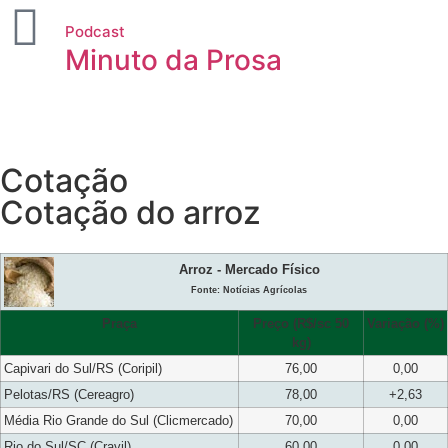
Podcast
Minuto da Prosa
Cotação
Cotação do arroz
Arroz - Mercado Físico
Fonte: Notícias Agrícolas
Praça
Preço (R$/sc 50
Variação (%)
kg)
Capivari do Sul/RS (Coripil)
76,00
0,00
Pelotas/RS (Cereagro)
78,00
+2,63
Média Rio Grande do Sul (Clicmercado)
70,00
0,00
Rio do Sul/SC (Cravil)
60,00
0,00