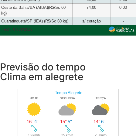
Oeste da Bahia/BA (AIBA)(R$/Sc 60
74,00
0,00
kg)
Guaratinguetá/SP (IEA) (R$/Sc 60 kg)
s/ cotação
-
Fech. 07/08/2026
Previsão do tempo
Clima em alegrete