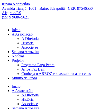
Ir para o conteúdo
Avenida Tiarajú, 1001 - Bairro Ibirapuitã - CEP: 97546550 -
Alegrete-RS
(55) 9 9686-5621
Início
A Associação
A Diretoria
História
Associe-se
Semana Arrozeira
Notícias
Projetos
Programa Paga Pedra
Arroz Faz Bem
Conheça o ARROZ e suas saborosas receitas
Minuto da Prosa
Início
A Associação
A Diretoria
História
Associe-se
Semana Arrozeira