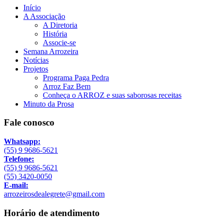
Início
A Associação
A Diretoria
História
Associe-se
Semana Arrozeira
Notícias
Projetos
Programa Paga Pedra
Arroz Faz Bem
Conheça o ARROZ e suas saborosas receitas
Minuto da Prosa
Fale conosco
Whatsapp:
(55) 9 9686-5621
Telefone:
(55) 9 9686-5621
(55) 3420-0050
E-mail:
arrozeirosdealegrete@gmail.com
Horário de atendimento