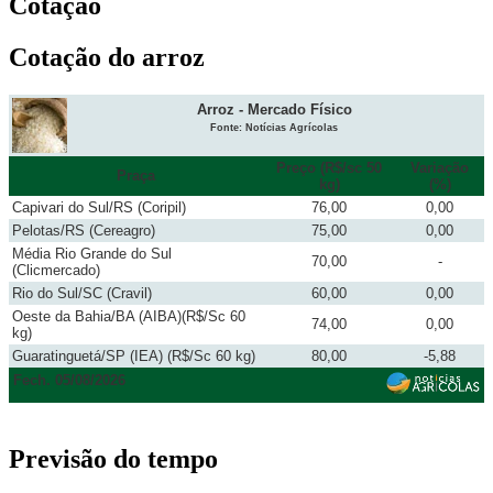
Cotação
Cotação do arroz
Arroz - Mercado Físico
Fonte: Notícias Agrícolas
Preço (R$/sc 50
Variação
Praça
kg)
(%)
Capivari do Sul/RS (Coripil)
76,00
0,00
Pelotas/RS (Cereagro)
75,00
0,00
Média Rio Grande do Sul
70,00
-
(Clicmercado)
Rio do Sul/SC (Cravil)
60,00
0,00
Oeste da Bahia/BA (AIBA)(R$/Sc 60
74,00
0,00
kg)
Guaratinguetá/SP (IEA) (R$/Sc 60 kg)
80,00
-5,88
Fech. 05/08/2026
Previsão do tempo