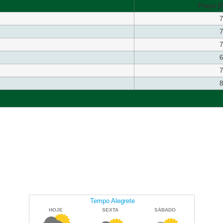
Preço (R
7
7
7
6
7
8