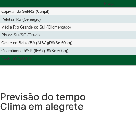
Praça
Capivari do Sul/RS (Coripil)
Pelotas/RS (Cereagro)
Média Rio Grande do Sul (Clicmercado)
Rio do Sul/SC (Cravil)
Oeste da Bahia/BA (AIBA)(R$/Sc 60 kg)
Guaratinguetá/SP (IEA) (R$/Sc 60 kg)
Fech. 06/08/2026
Previsão do tempo
Clima em alegrete