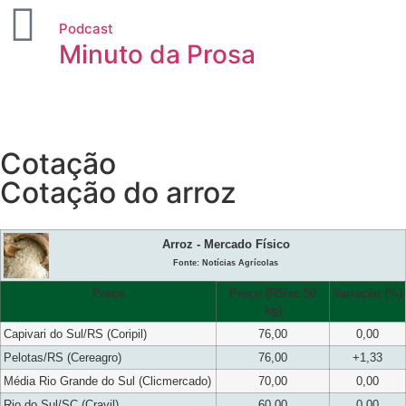
Podcast
Minuto da Prosa
Cotação
Cotação do arroz
Arroz - Mercado Físico
Fonte: Notícias Agrícolas
Praça
Preço (R$/sc 50
Variação (%)
kg)
Capivari do Sul/RS (Coripil)
76,00
0,00
Pelotas/RS (Cereagro)
76,00
+1,33
Média Rio Grande do Sul (Clicmercado)
70,00
0,00
Rio do Sul/SC (Cravil)
60,00
0,00