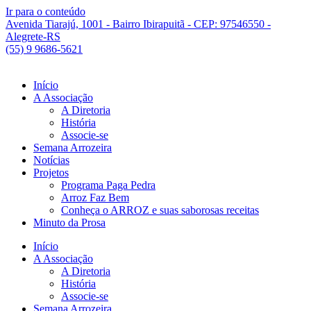
Ir para o conteúdo
Avenida Tiarajú, 1001 - Bairro Ibirapuitã - CEP: 97546550 -
Alegrete-RS
(55) 9 9686-5621
Início
A Associação
A Diretoria
História
Associe-se
Semana Arrozeira
Notícias
Projetos
Programa Paga Pedra
Arroz Faz Bem
Conheça o ARROZ e suas saborosas receitas
Minuto da Prosa
Início
A Associação
A Diretoria
História
Associe-se
Semana Arrozeira