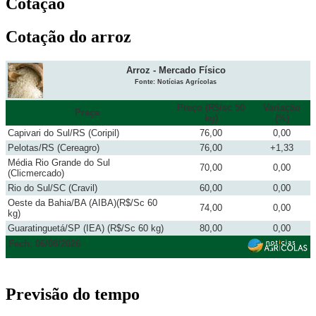
Cotação
Cotação do arroz
Arroz - Mercado Físico
Fonte: Notícias Agrícolas
Preço (R$/sc 50
Variação
Praça
kg)
(%)
Capivari do Sul/RS (Coripil)
76,00
0,00
Pelotas/RS (Cereagro)
76,00
+1,33
Média Rio Grande do Sul
70,00
0,00
(Clicmercado)
Rio do Sul/SC (Cravil)
60,00
0,00
Oeste da Bahia/BA (AIBA)(R$/Sc 60
74,00
0,00
kg)
Guaratinguetá/SP (IEA) (R$/Sc 60 kg)
80,00
0,00
Fech. 06/08/2026
Previsão do tempo