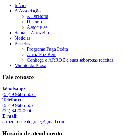
Início
A Associação
A Diretoria
História
Associe-se
Semana Arrozeira
Notícias
Projetos
Programa Paga Pedra
Arroz Faz Bem
Conheça o ARROZ e suas saborosas receitas
Minuto da Prosa
Fale conosco
Whatsapp:
(55) 9 9686-5621
Telefone:
(55) 9 9686-5621
(55) 3420-0050
E-mail:
arrozeirosdealegrete@gmail.com
Horário de atendimento