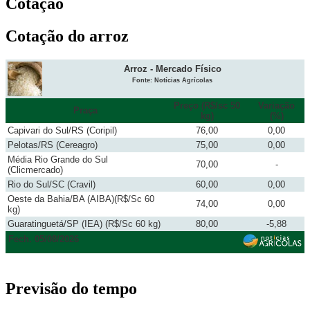
Cotação
Cotação do arroz
Arroz - Mercado Físico
Fonte: Notícias Agrícolas
Preço (R$/sc 50
Variação
Praça
kg)
(%)
Capivari do Sul/RS (Coripil)
76,00
0,00
Pelotas/RS (Cereagro)
75,00
0,00
Média Rio Grande do Sul
70,00
-
(Clicmercado)
Rio do Sul/SC (Cravil)
60,00
0,00
Oeste da Bahia/BA (AIBA)(R$/Sc 60
74,00
0,00
kg)
Guaratinguetá/SP (IEA) (R$/Sc 60 kg)
80,00
-5,88
Fech. 05/08/2026
Previsão do tempo