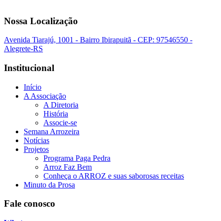
Nossa Localização
Avenida Tiarajú, 1001 - Bairro Ibirapuitã - CEP: 97546550 -
Alegrete-RS
Institucional
Início
A Associação
A Diretoria
História
Associe-se
Semana Arrozeira
Notícias
Projetos
Programa Paga Pedra
Arroz Faz Bem
Conheça o ARROZ e suas saborosas receitas
Minuto da Prosa
Fale conosco