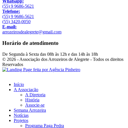
Whatsapp:
(55) 9 9686-5621
Telefone:
(55) 9 9686-5621
(55) 3420-0050
E-mail:
arrozeirosdealegrete@gmail.com
Horário de atendimento
De Segunda à Sexta das 08h às 12h e das 14h às 18h
© 2026 - Associação dos Arrozeiros de Alegrete - Todos os direitos
Reservados
Início
A Associação
A Diretoria
História
Associe-se
Semana Arrozeira
Notícias
Projetos
Programa Paga Pedra