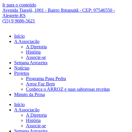
Ir para o conteúdo
Avenida Tiarajú, 1001 - Bairro Ibirapuitã - CEP: 97546550 -
Alegrete-RS
(55) 9 9686-5621
Início
A Associação
A Diretoria
História
Associe-se
Semana Arrozeira
Notícias
Projetos
Programa Paga Pedra
Arroz Faz Bem
Conheça o ARROZ e suas saborosas receitas
Minuto da Prosa
Início
A Associação
A Diretoria
História
Associe-se
Semana Arrozeira