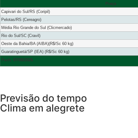
Praça
Capivari do Sul/RS (Coripil)
Pelotas/RS (Cereagro)
Média Rio Grande do Sul (Clicmercado)
Rio do Sul/SC (Cravil)
Oeste da Bahia/BA (AIBA)(R$/Sc 60 kg)
Guaratinguetá/SP (IEA) (R$/Sc 60 kg)
Fech. 07/08/2026
Previsão do tempo
Clima em alegrete