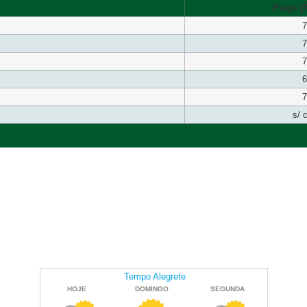
Preço (R
7
7
7
6
7
s/ 